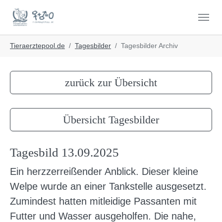
Skip to main navigation
Skip to main content
Skip to page footer
You are here:
Tieraerztepool.de
Tagesbilder
Tagesbilder Archiv
zurück zur Übersicht
Übersicht Tagesbilder
Tagesbild 13.09.2025
Ein herzzerreißender Anblick. Dieser kleine
Welpe wurde an einer Tankstelle ausgesetzt.
Zumindest hatten mitleidige Passanten mit
Futter und Wasser ausgeholfen. Die nahe,