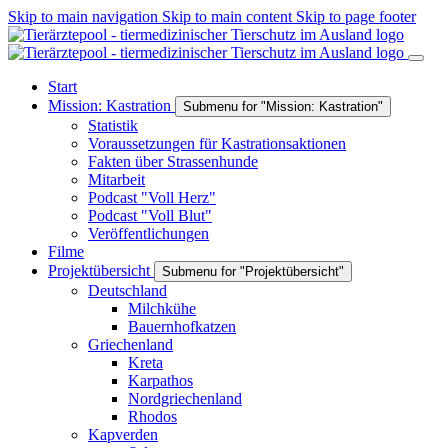
Skip to main navigation
Skip to main content
Skip to page footer
Start
Mission: Kastration
Submenu for "Mission: Kastration"
Statistik
Voraussetzungen für Kastrationsaktionen
Fakten über Strassenhunde
Mitarbeit
Podcast "Voll Herz"
Podcast "Voll Blut"
Veröffentlichungen
Filme
Projektübersicht
Submenu for "Projektübersicht"
Deutschland
Milchkühe
Bauernhofkatzen
Griechenland
Kreta
Karpathos
Nordgriechenland
Rhodos
Kapverden