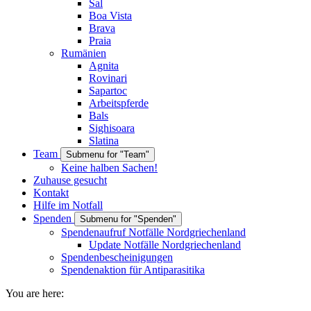
Sal
Boa Vista
Brava
Praia
Rumänien
Agnita
Rovinari
Sapartoc
Arbeitspferde
Bals
Sighisoara
Slatina
Team
Submenu for "Team"
Keine halben Sachen!
Zuhause gesucht
Kontakt
Hilfe im Notfall
Spenden
Submenu for "Spenden"
Spendenaufruf Notfälle Nordgriechenland
Update Notfälle Nordgriechenland
Spendenbescheinigungen
Spendenaktion für Antiparasitika
You are here: