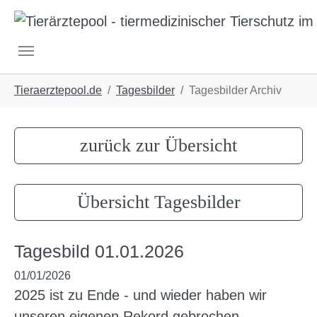
Skip to main navigation
Skip to main content
Skip to page footer
You are here:
Tieraerztepool.de
Tagesbilder
Tagesbilder Archiv
zurück zur Übersicht
Übersicht Tagesbilder
Tagesbild 01.01.2026
01/01/2026
2025 ist zu Ende - und wieder haben wir
unseren eigenen Rekord gebrochen.