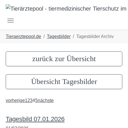
Skip to main navigation
Skip to main content
Skip to page footer
You are here:
Tieraerztepool.de
Tagesbilder
Tagesbilder Archiv
zurück zur Übersicht
Übersicht Tagesbilder
vorherige
1
2
3
4
5
nächste
Tagesbild 07.01.2026