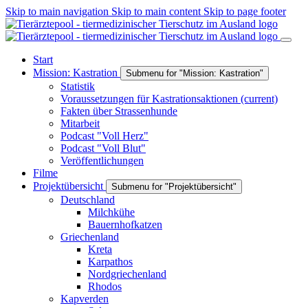
Skip to main navigation
Skip to main content
Skip to page footer
Start
Mission: Kastration
Submenu for "Mission: Kastration"
Statistik
Voraussetzungen für Kastrationsaktionen
(current)
Fakten über Strassenhunde
Mitarbeit
Podcast "Voll Herz"
Podcast "Voll Blut"
Veröffentlichungen
Filme
Projektübersicht
Submenu for "Projektübersicht"
Deutschland
Milchkühe
Bauernhofkatzen
Griechenland
Kreta
Karpathos
Nordgriechenland
Rhodos
Kapverden