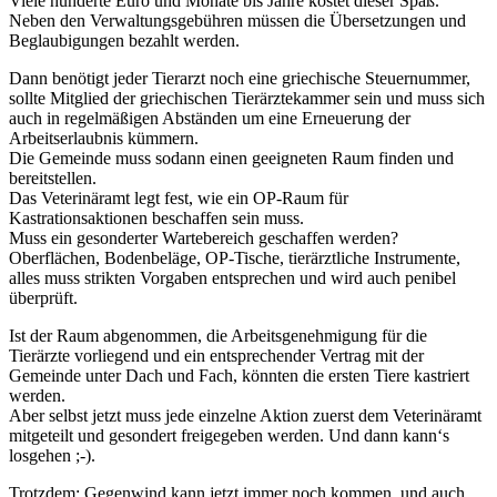
Viele hunderte Euro und Monate bis Jahre kostet dieser Spaß.
Neben den Verwaltungsgebühren müssen die Übersetzungen und
Beglaubigungen bezahlt werden.
Dann benötigt jeder Tierarzt noch eine griechische Steuernummer,
sollte Mitglied der griechischen Tierärztekammer sein und muss sich
auch in regelmäßigen Abständen um eine Erneuerung der
Arbeitserlaubnis kümmern.
Die Gemeinde muss sodann einen geeigneten Raum finden und
bereitstellen.
Das Veterinäramt legt fest, wie ein OP-Raum für
Kastrationsaktionen beschaffen sein muss.
Muss ein gesonderter Wartebereich geschaffen werden?
Oberflächen, Bodenbeläge, OP-Tische, tierärztliche Instrumente,
alles muss strikten Vorgaben entsprechen und wird auch penibel
überprüft.
Ist der Raum abgenommen, die Arbeitsgenehmigung für die
Tierärzte vorliegend und ein entsprechender Vertrag mit der
Gemeinde unter Dach und Fach, könnten die ersten Tiere kastriert
werden.
Aber selbst jetzt muss jede einzelne Aktion zuerst dem Veterinäramt
mitgeteilt und gesondert freigegeben werden. Und dann kann‘s
losgehen ;-).
Trotzdem: Gegenwind kann jetzt immer noch kommen, und auch