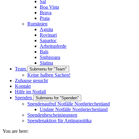
Sal
Boa Vista
Brava
Praia
Rumänien
Agnita
Rovinari
Sapartoc
Arbeitspferde
Bals
Sighisoara
Slatina
Team
Submenu for "Team"
Keine halben Sachen!
Zuhause gesucht
Kontakt
Hilfe im Notfall
Spenden
Submenu for "Spenden"
Spendenaufruf Notfälle Nordgriechenland
Update Notfälle Nordgriechenland
Spendenbescheinigungen
Spendenaktion für Antiparasitika
You are here: