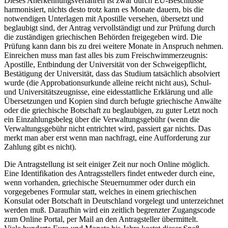
Dieses Anerkennungsverfahren ist zwar durch EU-Beschlüsse
harmonisiert, nichts desto trotz kann es Monate dauern, bis die
notwendigen Unterlagen mit Apostille versehen, übersetzt und
beglaubigt sind, der Antrag vervollständigt und zur Prüfung durch
die zuständigen griechischen Behörden freigegeben wird. Die
Prüfung kann dann bis zu drei weitere Monate in Anspruch nehmen.
Einreichen muss man fast alles bis zum Freischwimmerzeugnis:
Apostille, Entbindung der Universität von der Schweigepflicht,
Bestätigung der Universität, dass das Studium tatsächlich absolviert
wurde (die Approbationsurkunde alleine reicht nicht aus), Schul-
und Universitätszeugnisse, eine eidesstattliche Erklärung und alle
Übersetzungen und Kopien sind durch befugte griechische Anwälte
oder die griechische Botschaft zu beglaubigen, zu guter Letzt noch
ein Einzahlungsbeleg über die Verwaltungsgebühr (wenn die
Verwaltungsgebühr nicht entrichtet wird, passiert gar nichts. Das
merkt man aber erst wenn man nachfragt, eine Aufforderung zur
Zahlung gibt es nicht).
Die Antragstellung ist seit einiger Zeit nur noch Online möglich.
Eine Identifikation des Antragsstellers findet entweder durch eine,
wenn vorhanden, griechische Steuernummer oder durch ein
vorgegebenes Formular statt, welches in einem griechischen
Konsulat oder Botschaft in Deutschland vorgelegt und unterzeichnet
werden muß. Daraufhin wird ein zeitlich begrenzter Zugangscode
zum Online Portal, per Mail an den Antragsteller übermittelt.