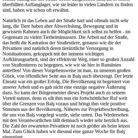
überfüllten Auffanglager, wie sie leider in vielen Ländern zu finden
sind, haben wir schon oft erwähnt.
Natürlich ist das Leben auf der Straße hart und oftmals nicht sehr
lang, die Tiere haben aber Abwechslung, Bewegung und in
gewissem Rahmen auch die Möglichkeit sich selbst zu helfen - im
Gegensatz zu vielen Tierheiminsassen. Die Arbeit auf der Straße,
das heißt die Kastration der Straßentiere, genauso wie die der
Privattiere und natürlich deren tierärztliche Versorgung in
Notsituationen, gekoppelt mit der immens wichtigen
Aufklärungsarbeit, sind der effektivste Weg, einer so großen Anzahl
von Straßentieren zu begegnen, wie wir sie hier in Rumänien
antreffen! Von dieser Vorgehensweise ist man, zu unserem großen
Glück, von öffentlicher Seite aus in Balş auch überzeugt. Der letzte
Einsatz war ein großer Erfolg. Die Bevölkerung ist begeistert von
unserer Arbeit und es gab nicht eine einzige negative Äußerung
dazu. So kann der Bürgermeister dieses Projekt auch zu seinem
Vorteil nutzen, denn es eilt ihm nun ein fortschrittlicher Ruf weit
über die Grenzen von Balş voraus und bringt ihm viele positive
Stimmen aus der Bevölkerung. Näheres zur Projektbeschreibung,
die uns von Balş vorgelegt wurde, siehe unten. Das Wiedersehen
mit den Verantwortlichen fällt demnach wieder sehr herzlich aus.
Die Zahl der erwarteten Privattiere ist noch größer als beim letzen
Mal. Zum Glück haben wir diesmal eine ganze Woche für Balş
eingeplant.