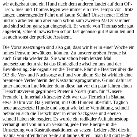
wir aufgebaut und ein Hund nach dem anderen landet auf dem OP-
Tisch. Ines und Thomas legen wie immer ein irres Tempo vor - trotz
langer, anstrengender Fahrt und kaum Schlaf! Unser neuer Helfer
und ich arbeiten nun aber auch schon zum zweiten Mal zusammen
und sind schon ganz gut eingespielt. Er wurde von Thomas sehr gut
angelernt, schiebt inzwischen schon fast genauso gut Braunülen und
ist auch sonst der perfekte Assistent.
Die Vorraussetzungen sind also gut, dass wir hier in einer Woche ein
hohes Pensum bewältigen können. Zu unserer großen Freude ist
auch Gratiela wieder da. Sie war schon beim letzten Mal
unersetzbar, denn sie ist das Bindeglied zwischen uns und der
Bevölkerung. Sie organisiert die Termine, klärt die Besitzer über die
OP, die Vor- und Nachsorge auf und vor allem: Sie ist wirklich eine
brennende Verfechterin der Kastrationsprogramme. Grund dafür ist
unter anderem ihre Mutter, denn diese hat vor ein paar Jahren einen
Tierschutzverein gegründet: Prietenii Nostri (rum. für "Unsere
Freunde"). Innerhalb kürzester Zeit war das Tierheim in Slatina,
etwa 30 km von Balş entfernt, mit 600 Hunden überfüllt. Täglich
neue ausgesetzte Hunde und sogut wie keine Vermittlung, schnell
befanden sich die Tierschützer in einer Sackgasse und ebenso
schnell haben sie reagiert. Es wurde ein radikaler Aufnahmestopp
verhängt und von nun an versucht, jede freie Energie in die
Umsetzung von Kastrationsaktionen zu setzen. Leider stößt dies in
Slatina von öffentlicher Seite auf taube Ohren - man hält dort leider