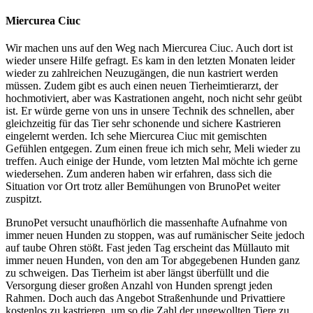
Miercurea Ciuc
Wir machen uns auf den Weg nach Miercurea Ciuc. Auch dort ist
wieder unsere Hilfe gefragt. Es kam in den letzten Monaten leider
wieder zu zahlreichen Neuzugängen, die nun kastriert werden
müssen. Zudem gibt es auch einen neuen Tierheimtierarzt, der
hochmotiviert, aber was Kastrationen angeht, noch nicht sehr geübt
ist. Er würde gerne von uns in unsere Technik des schnellen, aber
gleichzeitig für das Tier sehr schonende und sichere Kastrieren
eingelernt werden. Ich sehe Miercurea Ciuc mit gemischten
Gefühlen entgegen. Zum einen freue ich mich sehr, Meli wieder zu
treffen. Auch einige der Hunde, vom letzten Mal möchte ich gerne
wiedersehen. Zum anderen haben wir erfahren, dass sich die
Situation vor Ort trotz aller Bemühungen von BrunoPet weiter
zuspitzt.
BrunoPet versucht unaufhörlich die massenhafte Aufnahme von
immer neuen Hunden zu stoppen, was auf rumänischer Seite jedoch
auf taube Ohren stößt. Fast jeden Tag erscheint das Müllauto mit
immer neuen Hunden, von den am Tor abgegebenen Hunden ganz
zu schweigen. Das Tierheim ist aber längst überfüllt und die
Versorgung dieser großen Anzahl von Hunden sprengt jeden
Rahmen. Doch auch das Angebot Straßenhunde und Privattiere
kostenlos zu kastrieren, um so die Zahl der ungewollten Tiere zu