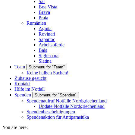
Sal
Boa Vista
Brava
Praia
Rumänien
Agnita
Rovinari
Sapartoc
Arbeitspferde
Bals
Sighisoara
Slatina
Team
Submenu for "Team"
Keine halben Sachen!
Zuhause gesucht
Kontakt
Hilfe im Notfall
Spenden
Submenu for "Spenden"
Spendenaufruf Notfälle Nordgriechenland
Update Notfälle Nordgriechenland
Spendenbescheinigungen
Spendenaktion für Antiparasitika
You are here: