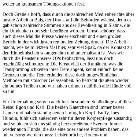
weiter an grausamen Tötungsaktionen fest.
Doch Gratiela hofft, dass durch die zahlreichen Medienberichte über
unsere Arbeit in Balş, der Druck auf die Behörden wächst, denn es
gab schon zahlreiche Stimmen aus der Bevölkerung in Slatina, die
ein Umdenken dort sehr begrüßen würden! Umso schöner, dass
auch dieses Mal die Presse wieder erscheint und einen großen
Bericht in der wichtigsten regionalen Zeitung druckt! Die Arbeit
macht, wie beim letzten Mal hier, sehr viel Spaß, da der Kontakt zu
den Einheimischen so angenehm und unterhaltsam ist. Was wir
durch die Fenster unseres OPs beobachten, lässt uns doch
regelmäßig schmunzeln: Die Kreativität der Rumänen, was die
Transportmöglichkeiten ihrer Tiere angeht, kennt einfach keine
Grenzen und die Tiere erdulden diese doch ungewöhnlichen
Methoden mit stoischer Gelassenheit. So herrscht draußen wieder
ein buntes Treiben und wir haben drinnen natürlich alle Hände voll
zu tun.
Für Unterhaltung sorgen auch Ines besondere Schützlinge auf dieser
Reise: Egon und Karl. Die beiden Katerchen sind immer bester
Laune und haben ständig neuen Unfug im Kopf. Buffy, Ines
Hündin, fühlt sich außerdem sehr für deren Körperpflege zuständig
und so bieten sich uns ständig herzzerreißende Szenen. Immer
wieder auch Hunde, die das eine oder andere Problem haben, das
mit versorgt werden muss: Leistenbrüche, Hoden- und