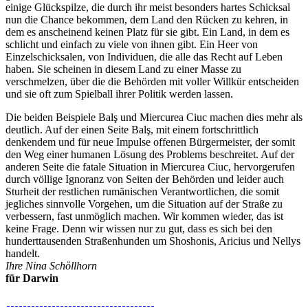
einige Glückspilze, die durch ihr meist besonders hartes Schicksal
nun die Chance bekommen, dem Land den Rücken zu kehren, in
dem es anscheinend keinen Platz für sie gibt. Ein Land, in dem es
schlicht und einfach zu viele von ihnen gibt. Ein Heer von
Einzelschicksalen, von Individuen, die alle das Recht auf Leben
haben. Sie scheinen in diesem Land zu einer Masse zu
verschmelzen, über die die Behörden mit voller Willkür entscheiden
und sie oft zum Spielball ihrer Politik werden lassen.
Die beiden Beispiele Balş und Miercurea Ciuc machen dies mehr als
deutlich. Auf der einen Seite Balş, mit einem fortschrittlich
denkendem und für neue Impulse offenen Bürgermeister, der somit
den Weg einer humanen Lösung des Problems beschreitet. Auf der
anderen Seite die fatale Situation in Miercurea Ciuc, hervorgerufen
durch völlige Ignoranz von Seiten der Behörden und leider auch
Sturheit der restlichen rumänischen Verantwortlichen, die somit
jegliches sinnvolle Vorgehen, um die Situation auf der Straße zu
verbessern, fast unmöglich machen. Wir kommen wieder, das ist
keine Frage. Denn wir wissen nur zu gut, dass es sich bei den
hunderttausenden Straßenhunden um Shoshonis, Aricius und Nellys
handelt.
Ihre Nina Schöllhorn
für Darwin