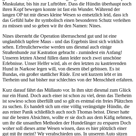
Muskulatur, bis hin zur Luftröhre. Dass die Hündin überhaupt noch
ihren Kopf bewegen konnte ist fast ein Wunder. Während der
langen OP tut mir dieses kleine Wesen so entsetzlich leid, dass ich
das Gefühl habe ihr symbolisch einen besonderen Schutz verleihen
zu müssen und so geben wir ihr den Namen: Nines.
Nines übersteht die Operation überraschend gut und ist eine
unglaublich tapfere Maus - und das Ergebnis lässt sich wirklich
sehen. Erfreulicherweise werden uns diesmal auch einige
Straßenhunde zur Kastration gebracht - zumindest ein Anfang!
Unseren letzten Abend füllen dann leider noch zwei unschöne
Erlebnisse. Unser Helfer wird, als er den letzten zu kastrierenden
Hund in Narkose legen will, von diesem übel gebissen. Es ist
Bundas, ein großer stattlicher Rüde. Erst seit kurzem lebt er im
Tierheim und hat bisher nur schlechtes von der Menschheit erfahren.
Kurz darauf fährt das Müllauto vor. In ihm sitzt diesmal zum Glück
nur ein Hund. Doch auch einer ist schon zu viel, denn das Tierheim
ist sowieso schon überfüllt und so gilt es erstmal ein freies Plätzchen
zu suchen. Es handelt sich um eine völlig verängstigte Hündin, die
aus reiner Panik schließlich auch noch Thomas beisst. Dieser hatte
nur die besten Absichten, wollte er sie doch aus dem Käfig nehmen,
um ihr die unsanften Methoden der Hundefänger zu ersparen Doch
woher soll dieses arme Wesen wissen, dass es hier plötzlich einer
gut mit ihr meint? Wir verabschieden uns. In unserem Auto sitzen