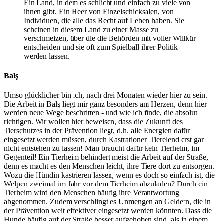
Ein Land, in dem es schlicht und einfach zu viele von
ihnen gibt. Ein Heer von Einzelschicksalen, von
Individuen, die alle das Recht auf Leben haben. Sie
scheinen in diesem Land zu einer Masse zu
verschmelzen, über die die Behörden mit voller Willkür
entscheiden und sie oft zum Spielball ihrer Politik
werden lassen.
Balş
Umso glücklicher bin ich, nach drei Monaten wieder hier zu sein.
Die Arbeit in Balş liegt mir ganz besonders am Herzen, denn hier
werden neue Wege beschritten - und wie ich finde, die absolut
richtigen. Wir wollen hier beweisen, dass die Zukunft des
Tierschutzes in der Prävention liegt, d.h. alle Energien dafür
eingesetzt werden müssen, durch Kastrationen Tierelend erst gar
nicht entstehen zu lassen! Man braucht dafür kein Tierheim, im
Gegenteil! Ein Tierheim behindert meist die Arbeit auf der Straße,
denn es macht es den Menschen leicht, ihre Tiere dort zu entsorgen.
Wozu die Hündin kastrieren lassen, wenn es doch so einfach ist, die
Welpen zweimal im Jahr vor dem Tierheim abzuladen? Durch ein
Tierheim wird den Menschen häufig ihre Verantwortung
abgenommen. Zudem verschlingt es Unmengen an Geldern, die in
der Prävention weit effektiver eingesetzt werden könnten. Dass die
Hunde häufig auf der Straße besser aufgehoben sind, als in einem