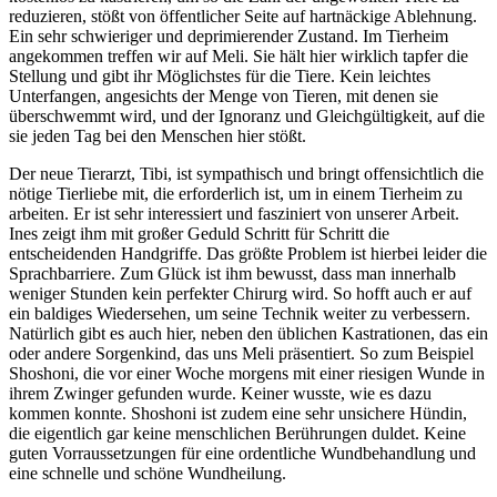
reduzieren, stößt von öffentlicher Seite auf hartnäckige Ablehnung.
Ein sehr schwieriger und deprimierender Zustand. Im Tierheim
angekommen treffen wir auf Meli. Sie hält hier wirklich tapfer die
Stellung und gibt ihr Möglichstes für die Tiere. Kein leichtes
Unterfangen, angesichts der Menge von Tieren, mit denen sie
überschwemmt wird, und der Ignoranz und Gleichgültigkeit, auf die
sie jeden Tag bei den Menschen hier stößt.
Der neue Tierarzt, Tibi, ist sympathisch und bringt offensichtlich die
nötige Tierliebe mit, die erforderlich ist, um in einem Tierheim zu
arbeiten. Er ist sehr interessiert und fasziniert von unserer Arbeit.
Ines zeigt ihm mit großer Geduld Schritt für Schritt die
entscheidenden Handgriffe. Das größte Problem ist hierbei leider die
Sprachbarriere. Zum Glück ist ihm bewusst, dass man innerhalb
weniger Stunden kein perfekter Chirurg wird. So hofft auch er auf
ein baldiges Wiedersehen, um seine Technik weiter zu verbessern.
Natürlich gibt es auch hier, neben den üblichen Kastrationen, das ein
oder andere Sorgenkind, das uns Meli präsentiert. So zum Beispiel
Shoshoni, die vor einer Woche morgens mit einer riesigen Wunde in
ihrem Zwinger gefunden wurde. Keiner wusste, wie es dazu
kommen konnte. Shoshoni ist zudem eine sehr unsichere Hündin,
die eigentlich gar keine menschlichen Berührungen duldet. Keine
guten Vorraussetzungen für eine ordentliche Wundbehandlung und
eine schnelle und schöne Wundheilung.