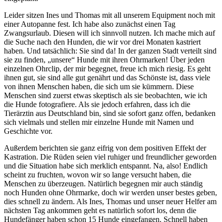
Leider sitzen Ines und Thomas mit all unserem Equipment noch mit
einer Autopanne fest. Ich habe also zunächst einen Tag
Zwangsurlaub. Diesen will ich sinnvoll nutzen. Ich mache mich auf
die Suche nach den Hunden, die wir vor drei Monaten kastriert
haben. Und tatsächlich: Sie sind da! In der ganzen Stadt verteilt sind
sie zu finden, „unsere“ Hunde mit ihren Ohrmarken! Über jeden
einzelnen Ohrclip, der mir begegnet, freue ich mich riesig. Es geht
ihnen gut, sie sind alle gut genährt und das Schönste ist, dass viele
von ihnen Menschen haben, die sich um sie kümmern. Diese
Menschen sind zuerst etwas skeptisch als sie beobachten, wie ich
die Hunde fotografiere. Als sie jedoch erfahren, dass ich die
Tierärztin aus Deutschland bin, sind sie sofort ganz offen, bedanken
sich vielmals und stellen mir einzelne Hunde mit Namen und
Geschichte vor.
Außerdem berichten sie ganz eifrig von dem positiven Effekt der
Kastration. Die Rüden seien viel ruhiger und freundlicher geworden
und die Situation habe sich merklich entspannt. Na, also! Endlich
scheint zu fruchten, wovon wir so lange versucht haben, die
Menschen zu überzeugen. Natürlich begegnen mir auch ständig
noch Hunden ohne Ohrmarke, doch wir werden unser bestes geben,
dies schnell zu ändern. Als Ines, Thomas und unser neuer Helfer am
nächsten Tag ankommen geht es natürlich sofort los, denn die
Hundefänger haben schon 15 Hunde eingefangen. Schnell haben