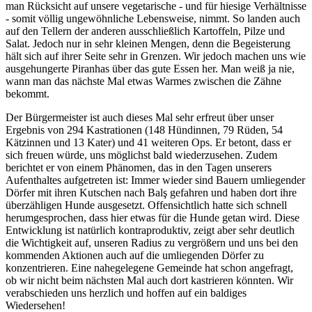
man Rücksicht auf unsere vegetarische - und für hiesige Verhältnisse
- somit völlig ungewöhnliche Lebensweise, nimmt. So landen auch
auf den Tellern der anderen ausschließlich Kartoffeln, Pilze und
Salat. Jedoch nur in sehr kleinen Mengen, denn die Begeisterung
hält sich auf ihrer Seite sehr in Grenzen. Wir jedoch machen uns wie
ausgehungerte Piranhas über das gute Essen her. Man weiß ja nie,
wann man das nächste Mal etwas Warmes zwischen die Zähne
bekommt.
Der Bürgermeister ist auch dieses Mal sehr erfreut über unser
Ergebnis von 294 Kastrationen (148 Hündinnen, 79 Rüden, 54
Kätzinnen und 13 Kater) und 41 weiteren Ops. Er betont, dass er
sich freuen würde, uns möglichst bald wiederzusehen. Zudem
berichtet er von einem Phänomen, das in den Tagen unserers
Aufenthaltes aufgetreten ist: Immer wieder sind Bauern umliegender
Dörfer mit ihren Kutschen nach Balş gefahren und haben dort ihre
überzähligen Hunde ausgesetzt. Offensichtlich hatte sich schnell
herumgesprochen, dass hier etwas für die Hunde getan wird. Diese
Entwicklung ist natürlich kontraproduktiv, zeigt aber sehr deutlich
die Wichtigkeit auf, unseren Radius zu vergrößern und uns bei den
kommenden Aktionen auch auf die umliegenden Dörfer zu
konzentrieren. Eine nahegelegene Gemeinde hat schon angefragt,
ob wir nicht beim nächsten Mal auch dort kastrieren könnten. Wir
verabschieden uns herzlich und hoffen auf ein baldiges
Wiedersehen!