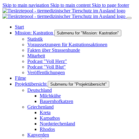
Skip to main navigation
Skip to main content
Skip to page footer
Start
Mission: Kastration
Submenu for "Mission: Kastration"
Statistik
Voraussetzungen für Kastrationsaktionen
Fakten über Strassenhunde
Mitarbeit
Podcast "Voll Herz"
Podcast "Voll Blut"
Veröffentlichungen
Filme
Projektübersicht
Submenu for "Projektübersicht"
Deutschland
Milchkühe
Bauernhofkatzen
Griechenland
Kreta
Karpathos
Nordgriechenland
Rhodos
Kapverden