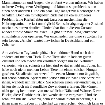
Mammatumoren und Augen, die entfernt werden müssen. Wir haben
mehrere Zwinger zur Verfügung und können so problemlos den
einen oder anderen Hund ein paar Tage länger zur Nachsorge hier
behalten. Doch ein mittelgroßer Rüde hat ein etwas größeres
Problem: Eine Kieferfraktur mit Luxation machen ihm die
Nahrungsaufnahme fast unmöglich! Sein sehr abgemagerter Zustand
macht dies nur zu deutlich. Undenkbar ihn in diesem Zustand
wieder auf die Straße zu lassen. Es gibt nur zwei Möglichkeiten:
einschläfern oder operieren. Wir entscheiden uns ohne zu zögern für
sein Leben. „Ariciu“ wartet inzwischen in Deutschland auf ein
Zuhause.
Am vorletzten Tag landet plötzlich ein dünner Hund nach dem
anderen auf meinem Tisch. Diese Tiere sind in keinem guten
Zustand und ich mache mir ernsthaft Sorgen um sie. Natürlich
versorgen wir sie, solange sie hier sind so gut es geht mit Futter. Ich
habe noch nie in meinem Leben Tiere mit einem solchen Hunger
gesehen. Sie alle sind so reizend. Im ersten Moment nur ängstlich,
fast schon panisch. Spricht man jedoch nur ein paar liebe Sätze mit
ihnen, wandelt sich ihr Blick: Sie schauen einen verwundert an, als
hätten sie noch nie freundliche Zuwendung erfahren. Sie können
nicht genug bekommen von menschlicher Nähe und Wärme. Diese
Blicke, diese Dankbarkeit - ich werde sie nie vergessen. Und sie
schnüren mir die Kehle zu, denn ich würde nichts lieber tun, als
ihnen allen ein Leben in Sicherheit zu versprechen, doch ich kann es