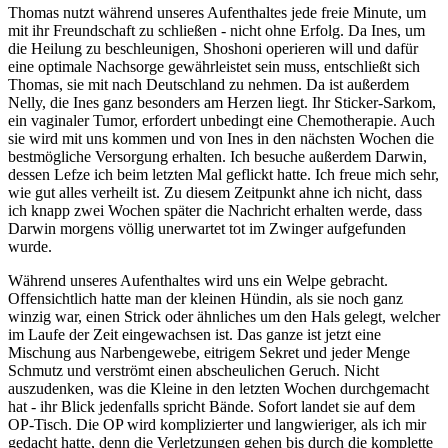
Thomas nutzt während unseres Aufenthaltes jede freie Minute, um
mit ihr Freundschaft zu schließen - nicht ohne Erfolg. Da Ines, um
die Heilung zu beschleunigen, Shoshoni operieren will und dafür
eine optimale Nachsorge gewährleistet sein muss, entschließt sich
Thomas, sie mit nach Deutschland zu nehmen. Da ist außerdem
Nelly, die Ines ganz besonders am Herzen liegt. Ihr Sticker-Sarkom,
ein vaginaler Tumor, erfordert unbedingt eine Chemotherapie. Auch
sie wird mit uns kommen und von Ines in den nächsten Wochen die
bestmögliche Versorgung erhalten. Ich besuche außerdem Darwin,
dessen Lefze ich beim letzten Mal geflickt hatte. Ich freue mich sehr,
wie gut alles verheilt ist. Zu diesem Zeitpunkt ahne ich nicht, dass
ich knapp zwei Wochen später die Nachricht erhalten werde, dass
Darwin morgens völlig unerwartet tot im Zwinger aufgefunden
wurde.
Während unseres Aufenthaltes wird uns ein Welpe gebracht.
Offensichtlich hatte man der kleinen Hündin, als sie noch ganz
winzig war, einen Strick oder ähnliches um den Hals gelegt, welcher
im Laufe der Zeit eingewachsen ist. Das ganze ist jetzt eine
Mischung aus Narbengewebe, eitrigem Sekret und jeder Menge
Schmutz und verströmt einen abscheulichen Geruch. Nicht
auszudenken, was die Kleine in den letzten Wochen durchgemacht
hat - ihr Blick jedenfalls spricht Bände. Sofort landet sie auf dem
OP-Tisch. Die OP wird komplizierter und langwieriger, als ich mir
gedacht hatte, denn die Verletzungen gehen bis durch die komplette