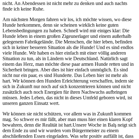
nicht. An Abendessen ist nicht mehr zu denken und auch nachts
finde ich keine Ruhe.
Am nächsten Morgen fahren wir los, ich möchte wissen, wo diese
Hunde herkommen, denn sie scheinen wirklich keine guten
Lebensbedingungen zu haben. Schnell wird mir einiges klar: Die
Hunde leben in einem großen Zigeunerlager und einem außerhalb
gelegenem Fabrikgelände. Die Menschen, die hier leben, befinden
sich in keiner besseren Situation als die Hunde! Und es sind endlos
viele Hunde. Wir haben es hier einfach mit einer völlig anderen
Situation zu tun, als in Ländern wie Deutschland. Natürlich sagt
einem das Herz, man möchte diese paar armen Hunde retten und in
Sicherheit bringen. Aber dies ist hier einfach unmöglich. Es sind
nicht nur ein paar, es sind Hunderte. Das Leben hier ist mehr als
hart. Wir können den Hunden Erleichterung verschaffen, indem sie
sich in Zukunft nur noch auf sich konzentrieren können und nicht
zusätzlich auch noch Energien für ihren Nachwuchs aufbringen
müssen. Jedes Leben, das nicht in dieses Umfeld geboren wird, ist
unseren ganzen Einsatz wert.
Wir können sie nicht schützen, vor allem was in Zukunft kommen
mag. So schwer es mir fällt, aber man muss hier einen klaren Kopf
bewahren, denn die Realität ist hart.Unsere Woche in Balş neigt sich
dem Ende zu und wir wurden vom Bürgermeister zu einem
abschließenden Essen eingeladen. Was sehr positiv auffällt ist, dass