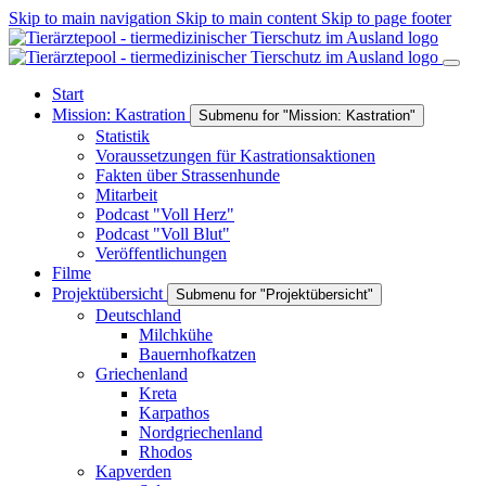
Skip to main navigation
Skip to main content
Skip to page footer
Start
Mission: Kastration
Submenu for "Mission: Kastration"
Statistik
Voraussetzungen für Kastrationsaktionen
Fakten über Strassenhunde
Mitarbeit
Podcast "Voll Herz"
Podcast "Voll Blut"
Veröffentlichungen
Filme
Projektübersicht
Submenu for "Projektübersicht"
Deutschland
Milchkühe
Bauernhofkatzen
Griechenland
Kreta
Karpathos
Nordgriechenland
Rhodos
Kapverden