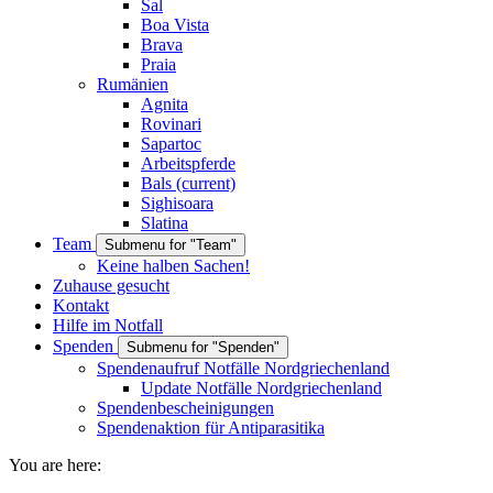
Sal
Boa Vista
Brava
Praia
Rumänien
Agnita
Rovinari
Sapartoc
Arbeitspferde
Bals
(current)
Sighisoara
Slatina
Team
Submenu for "Team"
Keine halben Sachen!
Zuhause gesucht
Kontakt
Hilfe im Notfall
Spenden
Submenu for "Spenden"
Spendenaufruf Notfälle Nordgriechenland
Update Notfälle Nordgriechenland
Spendenbescheinigungen
Spendenaktion für Antiparasitika
You are here: