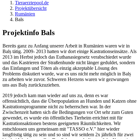
Tieraerztepool.de
Projektübersicht
Rumänien
Bals
Projektinfo Bals
Bereits ganz zu Anfang unserer Arbeit in Rumänien waren wir in
Balș tätig. 2009- 2013 hatten wir dort einige Kastrationseinsätze. Als
2013 im Herbst jedoch das Euthanasiegesetz verabschiedet wurde
und das Kastrieren der Straßenhunde nicht länger geduldet, sondern
das Einfangen und Töten als einzig akzeptable Lösung des
Problems diskutiert wurde, war es uns nicht mehr möglich in Balș
zu arbeiten wie zuvor. Schweren Herzens waren wir gezwungen
uns aus Balș zurückzuziehen.
2019 jedoch kam man wieder auf uns zu, denn es war
offensichtlich, dass die Überpopulation an Hunden und Katzen ohne
Kastrationsprogramme nicht zu beherrschen war. In der
Zwischenzeit hatten sich die Bedingungen vor Ort sehr zum Guten
gewendet, es wurde ein öffentliches Tierheim errichtet mit für
Kastrationsaktionen bestens geeigneten Räumlichkeiten. Wir
entschlossen uns gemeinsam mit "TASSO e.V." hier wieder
langfristig tätig zu sein und so sind wir seitdem 2x jährlich für zwei