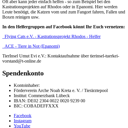
Oft aber kann jeder einfach helfen - so zum Beispiel bei den
Kastrationsprojekten auf Rhodos oder in Epanomi. Hier werden
Leute benötigt, die Katzen vom und zum Fangort fahren, Fallen und
Boxen reinigen usw.
In den Helfergruppen auf Facebook könnt Ihr Euch vernetzen:
Flying Cats e.V. - Kastrationsprojekt Rhodos - Helfer
ACE - Tiere in Not (Epanomi)
TierInsel Umut Evi e.V.: Kontaktaufnahme über tierinsel-tuerkei-
vorstand@t-online.de
Spendenkonto
Kontoinhaber:
Förderverein Arche Noah Kreta e. V. / Tierärztepool
Institut: Commerzbank Lübeck
IBAN: DE02 2304 0022 0020 9239 00
BIC: COBADEFFXXX
Facebook
Instagram
YouTube