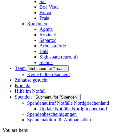
Sal
Boa Vista
Brava
Praia
Rumänien
Agnita
Rovinari
Sapartoc
Arbeitspferde
Bals
Sighisoara
(current)
Slatina
Team
Submenu for "Team"
Keine halben Sachen!
Zuhause gesucht
Kontakt
Hilfe im Notfall
Spenden
Submenu for "Spenden"
Spendenaufruf Notfälle Nordgriechenland
Update Notfälle Nordgriechenland
Spendenbescheinigungen
Spendenaktion für Antiparasitika
You are here: