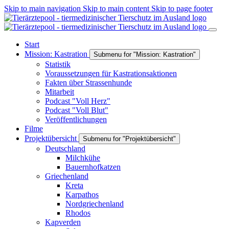
Skip to main navigation
Skip to main content
Skip to page footer
Start
Mission: Kastration
Submenu for "Mission: Kastration"
Statistik
Voraussetzungen für Kastrationsaktionen
Fakten über Strassenhunde
Mitarbeit
Podcast "Voll Herz"
Podcast "Voll Blut"
Veröffentlichungen
Filme
Projektübersicht
Submenu for "Projektübersicht"
Deutschland
Milchkühe
Bauernhofkatzen
Griechenland
Kreta
Karpathos
Nordgriechenland
Rhodos
Kapverden