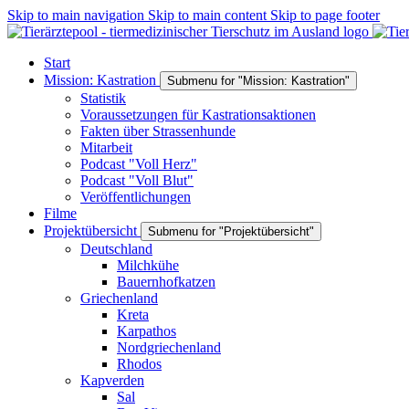
Skip to main navigation
Skip to main content
Skip to page footer
Start
Mission: Kastration
Submenu for "Mission: Kastration"
Statistik
Voraussetzungen für Kastrationsaktionen
Fakten über Strassenhunde
Mitarbeit
Podcast "Voll Herz"
Podcast "Voll Blut"
Veröffentlichungen
Filme
Projektübersicht
Submenu for "Projektübersicht"
Deutschland
Milchkühe
Bauernhofkatzen
Griechenland
Kreta
Karpathos
Nordgriechenland
Rhodos
Kapverden
Sal