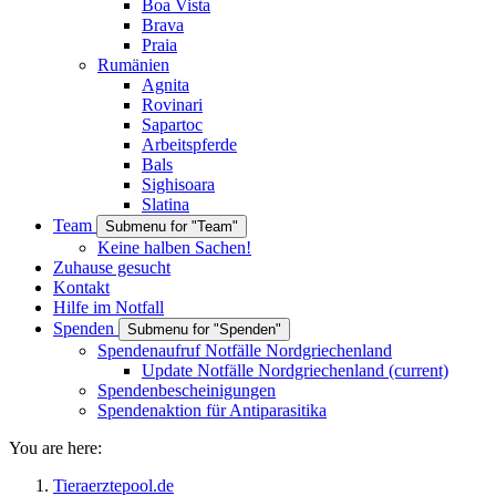
Boa Vista
Brava
Praia
Rumänien
Agnita
Rovinari
Sapartoc
Arbeitspferde
Bals
Sighisoara
Slatina
Team
Submenu for "Team"
Keine halben Sachen!
Zuhause gesucht
Kontakt
Hilfe im Notfall
Spenden
Submenu for "Spenden"
Spendenaufruf Notfälle Nordgriechenland
Update Notfälle Nordgriechenland
(current)
Spendenbescheinigungen
Spendenaktion für Antiparasitika
You are here:
Tieraerztepool.de