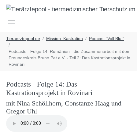
Skip to main navigation
Skip to main content
Skip to page footer
You are here:
Tieraerztepool.de
Mission: Kastration
Podcast "Voll Blut"
Podcasts - Folge 14: Rumänien - die Zusammenarbeit mit dem
Freundeskreis Bruno Pet e.V. - Teil 2: Das Kastrationsprojekt in
Rovinari
Podcasts - Folge 14: Das
Kastrationsprojekt in Rovinari
mit Nina Schöllhorn, Constanze Haag und
Gregor Uhl