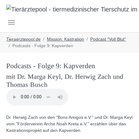
Skip to main navigation
Skip to main content
Skip to page footer
You are here:
Tieraerztepool.de
Mission: Kastration
Podcast "Voll Blut"
Podcasts - Folge 9: Kapverden
Podcasts - Folge 9: Kapverden
mit Dr. Marga Keyl, Dr. Herwig Zach und
Thomas Busch
Dr. Herwig Zach von den "Bons Amigos e.V." und Dr. Marga Keyl
vom "Förderverein Arche Noah Kreta e.V." erzählen über das
Kastrationsprojekt auf den Kapverden.