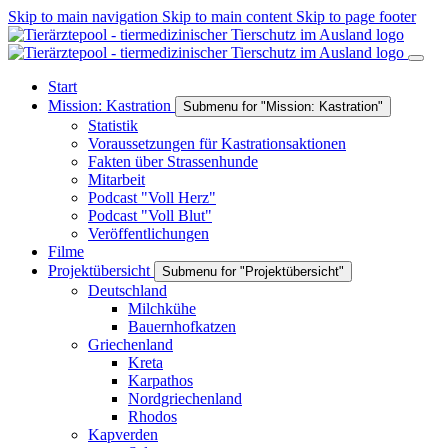
Skip to main navigation
Skip to main content
Skip to page footer
Start
Mission: Kastration
Submenu for "Mission: Kastration"
Statistik
Voraussetzungen für Kastrationsaktionen
Fakten über Strassenhunde
Mitarbeit
Podcast "Voll Herz"
Podcast "Voll Blut"
Veröffentlichungen
Filme
Projektübersicht
Submenu for "Projektübersicht"
Deutschland
Milchkühe
Bauernhofkatzen
Griechenland
Kreta
Karpathos
Nordgriechenland
Rhodos
Kapverden