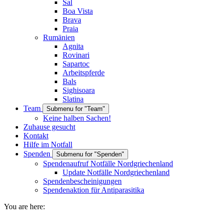
Sal
Boa Vista
Brava
Praia
Rumänien
Agnita
Rovinari
Sapartoc
Arbeitspferde
Bals
Sighisoara
Slatina
Team
Submenu for "Team"
Keine halben Sachen!
Zuhause gesucht
Kontakt
Hilfe im Notfall
Spenden
Submenu for "Spenden"
Spendenaufruf Notfälle Nordgriechenland
Update Notfälle Nordgriechenland
Spendenbescheinigungen
Spendenaktion für Antiparasitika
You are here: