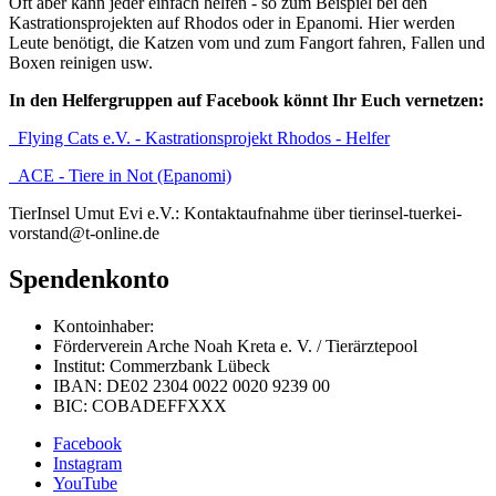
Oft aber kann jeder einfach helfen - so zum Beispiel bei den
Kastrationsprojekten auf Rhodos oder in Epanomi. Hier werden
Leute benötigt, die Katzen vom und zum Fangort fahren, Fallen und
Boxen reinigen usw.
In den Helfergruppen auf Facebook könnt Ihr Euch vernetzen:
Flying Cats e.V. - Kastrationsprojekt Rhodos - Helfer
ACE - Tiere in Not (Epanomi)
TierInsel Umut Evi e.V.: Kontaktaufnahme über tierinsel-tuerkei-
vorstand@t-online.de
Spendenkonto
Kontoinhaber:
Förderverein Arche Noah Kreta e. V. / Tierärztepool
Institut: Commerzbank Lübeck
IBAN: DE02 2304 0022 0020 9239 00
BIC: COBADEFFXXX
Facebook
Instagram
YouTube