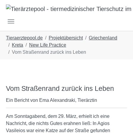
Skip to main navigation
Skip to main content
Skip to page footer
You are here:
Tieraerztepool.de
Projektübersicht
Griechenland
Kreta
New Life Practice
Vom Straßenrand zurück ins Leben
Show larger version
Vom Straßenrand zurück ins Leben
Ein Bericht von Ema Alexandraki, Tierärztin
Am Sonntagabend, dem 29. März, erhielt ich eine
Nachricht, die nichts Gutes erahnen ließ: In Agios
Vasileios war eine Katze auf der Straße gefunden