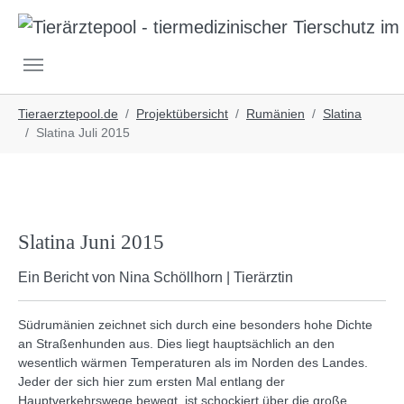
Skip to main navigation
Skip to main content
Skip to page footer
You are here:
Tieraerztepool.de
Projektübersicht
Rumänien
Slatina
Slatina Juli 2015
Slatina Juni 2015
Ein Bericht von Nina Schöllhorn | Tierärztin
Südrumänien zeichnet sich durch eine besonders hohe Dichte
an Straßenhunden aus. Dies liegt hauptsächlich an den
wesentlich wärmen Temperaturen als im Norden des Landes.
Jeder der sich hier zum ersten Mal entlang der
Hauptverkehrswege bewegt, ist schockiert über die große