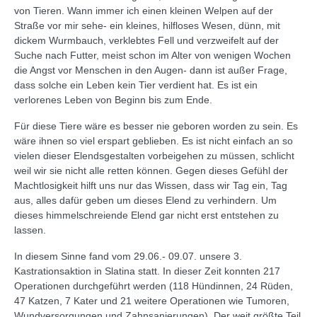
von Tieren. Wann immer ich einen kleinen Welpen auf der
Straße vor mir sehe- ein kleines, hilfloses Wesen, dünn, mit
dickem Wurmbauch, verklebtes Fell und verzweifelt auf der
Suche nach Futter, meist schon im Alter von wenigen Wochen
die Angst vor Menschen in den Augen- dann ist außer Frage,
dass solche ein Leben kein Tier verdient hat. Es ist ein
verlorenes Leben von Beginn bis zum Ende.
Für diese Tiere wäre es besser nie geboren worden zu sein. Es
wäre ihnen so viel erspart geblieben. Es ist nicht einfach an so
vielen dieser Elendsgestalten vorbeigehen zu müssen, schlicht
weil wir sie nicht alle retten können. Gegen dieses Gefühl der
Machtlosigkeit hilft uns nur das Wissen, dass wir Tag ein, Tag
aus, alles dafür geben um dieses Elend zu verhindern. Um
dieses himmelschreiende Elend gar nicht erst entstehen zu
lassen.
In diesem Sinne fand vom 29.06.- 09.07. unsere 3.
Kastrationsaktion in Slatina statt. In dieser Zeit konnten 217
Operationen durchgeführt werden (118 Hündinnen, 24 Rüden,
47 Katzen, 7 Kater und 21 weitere Operationen wie Tumoren,
Wundversorgungen und Zahnsanierungen). Der weit größte Teil