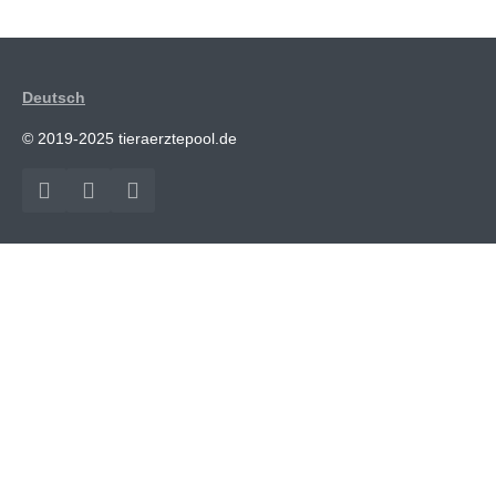
Deutsch
© 2019-2025 tieraerztepool.de
Facebook
Instagram
YouTube