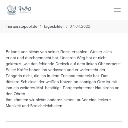
Skip to main navigation
Skip to main content
Skip to page footer
You are here:
Tieraerztepool.de
Tagesbilder
07.04.2022
Er kann uns nichts von seiner Reise erzählen. Was er alles
erlebt und durchgemacht hat. Unseren Weg hat er nicht
gekreuzt, wie das fehlende Dreieck auf dem linken Ohr verpetzt.
Seine Kräfte haben ihn verlassen und er widersteht der
Fängerin nicht, die ihn in dem Zustand entdeckt hat. Das
düstere Schicksal der weißen Katzen an sonnigen Orte ist mit
ihm ein weiteres Mal bestätigt. Fortgeschrittener Hautkrebs an
den Ohren.
Ihm könnten wir nichts anderes bieten, außer eine leckere
Mahlzeit und Streicheleinheiten.