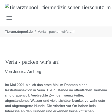
Skip to main navigation
Skip to main content
Skip to page footer
You are here:
Tieraerztepool.de
Veria - packen wir's an!
Veria - packen wir's an!
Von Jessica Amberg
Im Mai 2021 bin ich das erste Mal im Rahmen einer
Kastrationsaktion in Veria. Die Zustände im öffentlichen Tierheim
sind grauenvoll. Verdreckte Zwinger, wenig Futter,
abgestandenes Wasser und viele sichtbar kranke, verwahrloste
und abgemagerte Hunde. Die Arbeiter vor Ort haben kein
Interesse an den Hunden und erkennen keine kritischen