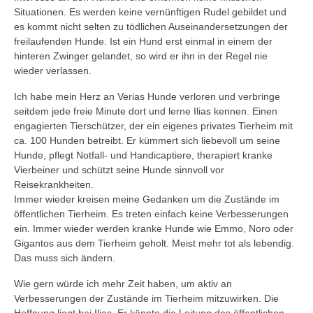
Situationen. Es werden keine vernünftigen Rudel gebildet und
es kommt nicht selten zu tödlichen Auseinandersetzungen der
freilaufenden Hunde. Ist ein Hund erst einmal in einem der
hinteren Zwinger gelandet, so wird er ihn in der Regel nie
wieder verlassen.
Ich habe mein Herz an Verias Hunde verloren und verbringe
seitdem jede freie Minute dort und lerne Ilias kennen. Einen
engagierten Tierschützer, der ein eigenes privates Tierheim mit
ca. 100 Hunden betreibt. Er kümmert sich liebevoll um seine
Hunde, pflegt Notfall- und Handicaptiere, therapiert kranke
Vierbeiner und schützt seine Hunde sinnvoll vor
Reisekrankheiten.
Immer wieder kreisen meine Gedanken um die Zustände im
öffentlichen Tierheim. Es treten einfach keine Verbesserungen
ein. Immer wieder werden kranke Hunde wie Emmo, Noro oder
Gigantos aus dem Tierheim geholt. Meist mehr tot als lebendig.
Das muss sich ändern.
Wie gern würde ich mehr Zeit haben, um aktiv an
Verbesserungen der Zustände im Tierheim mitzuwirken. Die
Hoffnung liegt bei Ilias. Er könnte die Leitung des öffentlichen