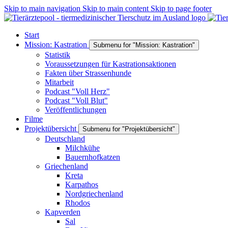
Skip to main navigation
Skip to main content
Skip to page footer
Start
Mission: Kastration
Submenu for "Mission: Kastration"
Statistik
Voraussetzungen für Kastrationsaktionen
Fakten über Strassenhunde
Mitarbeit
Podcast "Voll Herz"
Podcast "Voll Blut"
Veröffentlichungen
Filme
Projektübersicht
Submenu for "Projektübersicht"
Deutschland
Milchkühe
Bauernhofkatzen
Griechenland
Kreta
Karpathos
Nordgriechenland
Rhodos
Kapverden
Sal