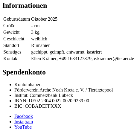
Informationen
Geburtsdatum
Oktober 2025
Größe
- cm
Gewicht
3 kg
Geschlecht
weiblich
Standort
Rumänien
Sonstiges
gechippt, geimpft, entwurmt, kastriert
Kontakt
Ellen Krämer; +49 1633127879; e.kraemer@tieraerzt
Spendenkonto
Kontoinhaber:
Förderverein Arche Noah Kreta e. V. / Tierärztepool
Institut: Commerzbank Lübeck
IBAN: DE02 2304 0022 0020 9239 00
BIC: COBADEFFXXX
Facebook
Instagram
YouTube