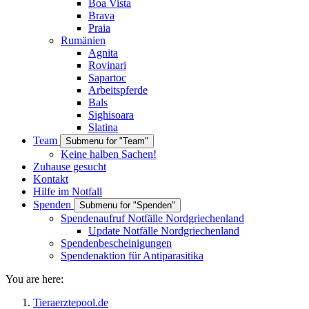
Boa Vista
Brava
Praia
Rumänien
Agnita
Rovinari
Sapartoc
Arbeitspferde
Bals
Sighisoara
Slatina
Team
Submenu for "Team"
Keine halben Sachen!
Zuhause gesucht
Kontakt
Hilfe im Notfall
Spenden
Submenu for "Spenden"
Spendenaufruf Notfälle Nordgriechenland
Update Notfälle Nordgriechenland
Spendenbescheinigungen
Spendenaktion für Antiparasitika
You are here:
Tieraerztepool.de