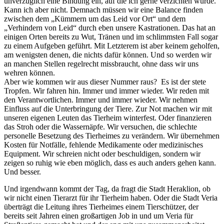
unverzüglich eine Bindung ein, auf die ich gerne verzichten würde.
Kann ich aber nicht. Demnach müssen wir eine Balance finden
zwischen dem „Kümmern um das Leid vor Ort“ und dem
„Verhindern von Leid“ durch eben unsere Kastrationen. Das hat an
einigen Orten bereits zu Wut, Tränen und im schlimmsten Fall sogar
zu einem Aufgeben geführt. Mit Letzterem ist aber keinem geholfen,
am wenigsten denen, die nichts dafür können. Und so werden wir
an manchen Stellen regelrecht missbraucht, ohne dass wir uns
wehren können.
Aber wie kommen wir aus dieser Nummer raus? Es ist der stete
Tropfen. Wir fahren hin. Immer und immer wieder. Wir reden mit
den Verantwortlichen. Immer und immer wieder. Wir nehmen
Einfluss auf die Unterbringung der Tiere. Zur Not machen wir mit
unseren eigenen Leuten das Tierheim winterfest. Oder finanzieren
das Stroh oder die Wassernäpfe. Wir versuchen, die schlechte
personelle Besetzung des Tierheimes zu verändern. Wir übernehmen
Kosten für Notfälle, fehlende Medikamente oder medizinisches
Equipment. Wir schreien nicht oder beschuldigen, sondern wir
zeigen so ruhig wie eben möglich, dass es auch anders gehen kann.
Und besser.
Und irgendwann kommt der Tag, da fragt die Stadt Heraklion, ob
wir nicht einen Tierarzt für ihr Tierheim haben. Oder die Stadt Veria
überträgt die Leitung ihres Tierheimes einem Tierschützer, der
bereits seit Jahren einen großartigen Job in und um Veria für