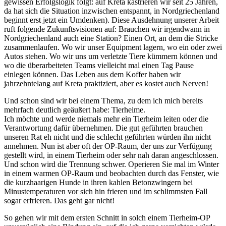
gewissen Erfolgslogik folgt: auf Kreta kastrieren wir seit 25 Jahren,
da hat sich die Situation inzwischen entspannt, in Nordgriechenland
beginnt erst jetzt ein Umdenken). Diese Ausdehnung unserer Arbeit
ruft folgende Zukunftsvisionen auf: Brauchen wir irgendwann in
Nordgriechenland auch eine Station? Einen Ort, an dem die Stricke
zusammenlaufen. Wo wir unser Equipment lagern, wo ein oder zwei
Autos stehen. Wo wir uns um verletzte Tiere kümmern können und
wo die überarbeiteten Teams vielleicht mal einen Tag Pause
einlegen können. Das Leben aus dem Koffer haben wir
jahrzehntelang auf Kreta praktiziert, aber es kostet auch Nerven!
Und schon sind wir bei einem Thema, zu dem ich mich bereits
mehrfach deutlich geäußert habe: Tierheime.
Ich möchte und werde niemals mehr ein Tierheim leiten oder die
Verantwortung dafür übernehmen. Die gut geführten brauchen
unseren Rat eh nicht und die schlecht geführten würden ihn nicht
annehmen. Nun ist aber oft der OP-Raum, der uns zur Verfügung
gestellt wird, in einem Tierheim oder sehr nah daran angeschlossen.
Und schon wird die Trennung schwer. Operieren Sie mal im Winter
in einem warmen OP-Raum und beobachten durch das Fenster, wie
die kurzhaarigen Hunde in ihren kahlen Betonzwingern bei
Minustemperaturen vor sich hin frieren und im schlimmsten Fall
sogar erfrieren. Das geht gar nicht!
So gehen wir mit dem ersten Schnitt in solch einem Tierheim-OP