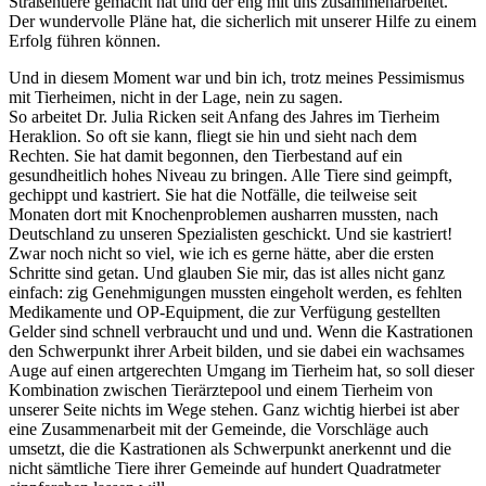
Straßentiere gemacht hat und der eng mit uns zusammenarbeitet.
Der wundervolle Pläne hat, die sicherlich mit unserer Hilfe zu einem
Erfolg führen können.
Und in diesem Moment war und bin ich, trotz meines Pessimismus
mit Tierheimen, nicht in der Lage, nein zu sagen.
So arbeitet Dr. Julia Ricken seit Anfang des Jahres im Tierheim
Heraklion. So oft sie kann, fliegt sie hin und sieht nach dem
Rechten. Sie hat damit begonnen, den Tierbestand auf ein
gesundheitlich hohes Niveau zu bringen. Alle Tiere sind geimpft,
gechippt und kastriert. Sie hat die Notfälle, die teilweise seit
Monaten dort mit Knochenproblemen ausharren mussten, nach
Deutschland zu unseren Spezialisten geschickt. Und sie kastriert!
Zwar noch nicht so viel, wie ich es gerne hätte, aber die ersten
Schritte sind getan. Und glauben Sie mir, das ist alles nicht ganz
einfach: zig Genehmigungen mussten eingeholt werden, es fehlten
Medikamente und OP-Equipment, die zur Verfügung gestellten
Gelder sind schnell verbraucht und und und. Wenn die Kastrationen
den Schwerpunkt ihrer Arbeit bilden, und sie dabei ein wachsames
Auge auf einen artgerechten Umgang im Tierheim hat, so soll dieser
Kombination zwischen Tierärztepool und einem Tierheim von
unserer Seite nichts im Wege stehen. Ganz wichtig hierbei ist aber
eine Zusammenarbeit mit der Gemeinde, die Vorschläge auch
umsetzt, die die Kastrationen als Schwerpunkt anerkennt und die
nicht sämtliche Tiere ihrer Gemeinde auf hundert Quadratmeter