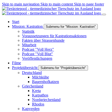
Skip to main navigation
Skip to main content
Skip to page footer
Start
Mission: Kastration
Submenu for "Mission: Kastration"
Statistik
Voraussetzungen für Kastrationsaktionen
Fakten über Strassenhunde
Mitarbeit
Podcast "Voll Herz"
Podcast "Voll Blut"
Veröffentlichungen
Filme
Projektübersicht
Submenu for "Projektübersicht"
Deutschland
Milchkühe
Bauernhofkatzen
Griechenland
Kreta
Karpathos
Nordgriechenland
Rhodos
Kapverden