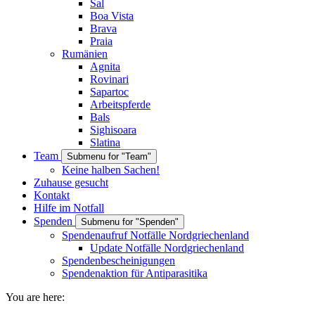
Sal
Boa Vista
Brava
Praia
Rumänien
Agnita
Rovinari
Sapartoc
Arbeitspferde
Bals
Sighisoara
Slatina
Team
Submenu for "Team"
Keine halben Sachen!
Zuhause gesucht
Kontakt
Hilfe im Notfall
Spenden
Submenu for "Spenden"
Spendenaufruf Notfälle Nordgriechenland
Update Notfälle Nordgriechenland
Spendenbescheinigungen
Spendenaktion für Antiparasitika
You are here: