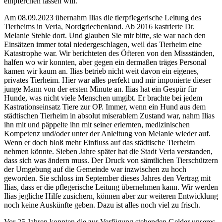
einpferchen lassen will.
Am 08.09.2023 übernahm Ilias die tierpflegerische Leitung des
Tierheims in Veria, Nordgriechenland. Ab 2016 kastrierte Dr.
Melanie Stehle dort. Und glauben Sie mir bitte, sie war nach den
Einsätzen immer total niedergeschlagen, weil das Tierheim eine
Katastrophe war. Wir berichteten des Öfteren von den Missständen,
halfen wo wir konnten, aber gegen ein dermaßen träges Personal
kamen wir kaum an. Ilias betrieb nicht weit davon ein eigenes,
privates Tierheim. Hier war alles perfekt und mir imponierte dieser
junge Mann von der ersten Minute an. Ilias hat ein Gespür für
Hunde, was nicht viele Menschen umgibt. Er brachte bei jedem
Kastrationseinsatz Tiere zur OP. Immer, wenn ein Hund aus dem
städtischen Tierheim in absolut miserablem Zustand war, nahm Ilias
ihn mit und päppelte ihn mit seiner erlernten, medizinischen
Kompetenz und/oder unter der Anleitung von Melanie wieder auf.
Wenn er doch bloß mehr Einfluss auf das städtische Tierheim
nehmen könnte. Sieben Jahre später hat die Stadt Veria verstanden,
dass sich was ändern muss. Der Druck von sämtlichen Tierschützern
der Umgebung auf die Gemeinde war inzwischen zu hoch
geworden. Sie schloss im September dieses Jahres den Vertrag mit
Ilias, dass er die pflegerische Leitung übernehmen kann. Wir werden
Ilias jegliche Hilfe zusichern, können aber zur weiteren Entwicklung
noch keine Auskünfte geben. Dazu ist alles noch viel zu frisch.
Vor 25 Jahren konnten die zur Verfügung stehenden Gelder unseres