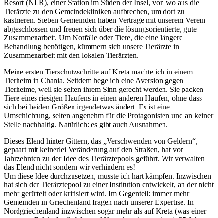
Resort (NLR), einer Station im Süden der Insel, von wo aus die
Tierärzte zu den Gemeindekliniken aufbrechen, um dort zu
kastrieren. Sieben Gemeinden haben Verträge mit unserem Verein
abgeschlossen und freuen sich über die lösungsorientierte, gute
Zusammenarbeit. Um Notfälle oder Tiere, die eine längere
Behandlung benötigen, kümmern sich unsere Tierärzte in
Zusammenarbeit mit den lokalen Tierärzten.
Meine ersten Tierschutzschritte auf Kreta machte ich in einem
Tierheim in Chania. Seitdem hege ich eine Aversion gegen
Tierheime, weil sie selten ihrem Sinn gerecht werden. Sie packen
Tiere eines riesigen Haufens in einen anderen Haufen, ohne dass
sich bei beiden Größen irgendetwas ändert. Es ist eine
Umschichtung, selten angenehm für die Protagonisten und an keiner
Stelle nachhaltig. Natürlich: es gibt auch Ausnahmen.
Dieses Elend hinter Gittern, das „Verschwenden von Geldern“,
gepaart mit keinerlei Veränderung auf den Straßen, hat vor
Jahrzehnten zu der Idee des Tierärztepools geführt. Wir verwalten
das Elend nicht sondern wir verhindern es!
Um diese Idee durchzusetzen, musste ich hart kämpfen. Inzwischen
hat sich der Tierärztepool zu einer Institution entwickelt, an der nicht
mehr gerüttelt oder kritisiert wird. Im Gegenteil: immer mehr
Gemeinden in Griechenland fragen nach unserer Expertise. In
Nordgriechenland inzwischen sogar mehr als auf Kreta (was einer