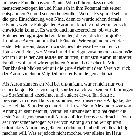
in unsere Familie passen könnte. Wir erfuhren, dass er sehr
menschenbezogen ist und Nina sah in ihm Potential mit seiner
entspannten Art und seinem liebevollen Wesen. Es spricht sehr für
die gute Einschätzung von Nina, denn es wurde schon damals
erkannt, welche Fähigkeiten Aaron mitbrachte und wohin er sich
entwickeln könnte. Es wurde auch angesprochen, ob wir die
Rahmenbedingungen liefern konnten, die ein doch sehr großer
Hund wie Aaron automatisch bräuchte. Wir empfanden von der
ersten Minute an, dass ein wirkliches Interesse bestand, ein zu
Hause zu finden, wo Mensch und Hund gut zusammen passen. Wie
wir im Laufe der Zeit feststellen durften, fühlt sich Aaron in unserer
Familie wohl und wir empfinden Aaron als Geschenk. Mit
Dankbarkeit blicken wir auf die gute Arbeit mit dem Verein zurück,
der Aaron zu einem Mitglied unserer Familie gemacht hat.
Als Aaron zum ersten Mal bei uns ankam, war er nicht nur von
seiner langen Reise erschöpft, sondern auch von seinen Erfahrungen
als Straßenhund gezeichnet und äußerst devot. Ihn dazu zu
bewegen, in unser Haus zu kommen, war unsere erste Aufgabe, die
schon einige Stunden gedauert hat. Unser Sohn Alexander war von
Anfang an sehr bemüht, Vertrauen aufzubauen und hat daher die
erste Nacht gemeinsam mit Aaron auf der Terrasse verbracht. Doch
sehr menschenbezogen war er von Anfang an und wir spürten
sofort, dass Aaron uns gefallen möchte und unbedingt alles richtig
machen will. Was er jedoch nicht mochte, war alleine im Haus