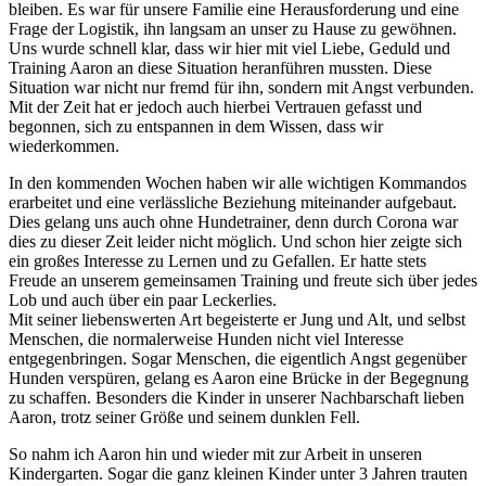
bleiben. Es war für unsere Familie eine Herausforderung und eine
Frage der Logistik, ihn langsam an unser zu Hause zu gewöhnen.
Uns wurde schnell klar, dass wir hier mit viel Liebe, Geduld und
Training Aaron an diese Situation heranführen mussten. Diese
Situation war nicht nur fremd für ihn, sondern mit Angst verbunden.
Mit der Zeit hat er jedoch auch hierbei Vertrauen gefasst und
begonnen, sich zu entspannen in dem Wissen, dass wir
wiederkommen.
In den kommenden Wochen haben wir alle wichtigen Kommandos
erarbeitet und eine verlässliche Beziehung miteinander aufgebaut.
Dies gelang uns auch ohne Hundetrainer, denn durch Corona war
dies zu dieser Zeit leider nicht möglich. Und schon hier zeigte sich
ein großes Interesse zu Lernen und zu Gefallen. Er hatte stets
Freude an unserem gemeinsamen Training und freute sich über jedes
Lob und auch über ein paar Leckerlies.
Mit seiner liebenswerten Art begeisterte er Jung und Alt, und selbst
Menschen, die normalerweise Hunden nicht viel Interesse
entgegenbringen. Sogar Menschen, die eigentlich Angst gegenüber
Hunden verspüren, gelang es Aaron eine Brücke in der Begegnung
zu schaffen. Besonders die Kinder in unserer Nachbarschaft lieben
Aaron, trotz seiner Größe und seinem dunklen Fell.
So nahm ich Aaron hin und wieder mit zur Arbeit in unseren
Kindergarten. Sogar die ganz kleinen Kinder unter 3 Jahren trauten