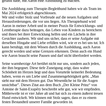
gefasst habe, mit Aaron eine Ausbildung zu machen.
Die Ausbildung zum Therapie-Begleithund haben wir als Team im
Mai 2024 erfolgreich abgeschlossen.
Wir sind voller Stolz und Vorfreude auf die neuen Aufgaben und
Herausforderungen, die vor uns liegen. Als Therapiehund wird
Aaron in meiner Arbeit und in meiner Praxis für Entwicklungs- und
Lerntherapie dazu beitragen, das Leben von Kindern zu bereichern
und ihnen bei ihrer Entwicklung helfen und ein Lächeln in ihre
Gesichter zaubern. Wir sind uns sicher, dass er seine Aufgabe mit
derselben Hingabe und Liebe erfüllen wird, wie er es bei uns tut. Ich
kann beruhigt, mit dem Wissen durch die Ausbildung, auch Aaron
gerecht werden und seine Grenzen erkennen. Denn auch ein Hund
wie Aaron braucht seine Pausen und darf nicht überfordert werden.
Seine warmherzige Art berührt nicht nur uns, sondern auch jeden,
der ihm begegnet. Diese tiefe Zuneigung zeigt, dass wahre
Schönheit im Herzen liegt und dass Vorurteile keinerlei Bedeutung
haben, wenn es um Liebe und Zusammengehörigkeit geht. „Man
sieht nur mit dem Herzen gut. Das Wesentliche ist für die Augen
unsichtbar”. Dieses Zitat aus dem Buch „Der Kleine Prinz“ von
Antoine de Saint-Exupéry beschreibt sehr gut, wie wir empfinden.
Mittlerweile ist er vier Jahre alt und hat sich zu einem äußerst treuen
Hund entwickelt. Wir können mit Stolz sagen, dass er zu einem
festen Bestandteil unserer Familie geworden ist.