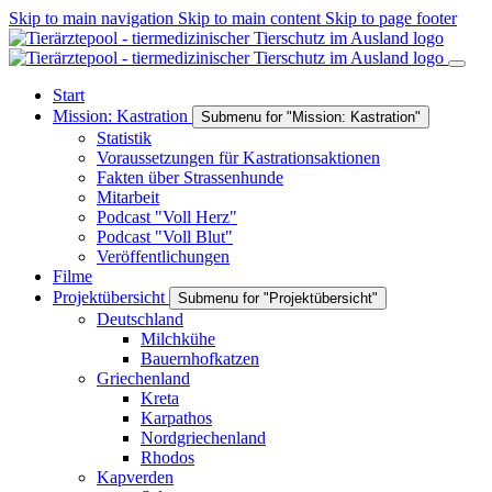
Skip to main navigation
Skip to main content
Skip to page footer
Start
Mission: Kastration
Submenu for "Mission: Kastration"
Statistik
Voraussetzungen für Kastrationsaktionen
Fakten über Strassenhunde
Mitarbeit
Podcast "Voll Herz"
Podcast "Voll Blut"
Veröffentlichungen
Filme
Projektübersicht
Submenu for "Projektübersicht"
Deutschland
Milchkühe
Bauernhofkatzen
Griechenland
Kreta
Karpathos
Nordgriechenland
Rhodos
Kapverden