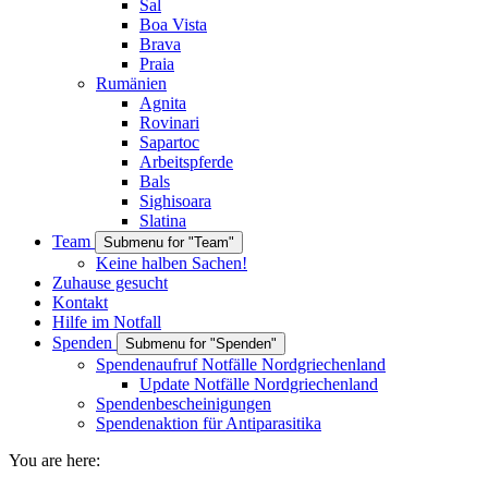
Sal
Boa Vista
Brava
Praia
Rumänien
Agnita
Rovinari
Sapartoc
Arbeitspferde
Bals
Sighisoara
Slatina
Team
Submenu for "Team"
Keine halben Sachen!
Zuhause gesucht
Kontakt
Hilfe im Notfall
Spenden
Submenu for "Spenden"
Spendenaufruf Notfälle Nordgriechenland
Update Notfälle Nordgriechenland
Spendenbescheinigungen
Spendenaktion für Antiparasitika
You are here: