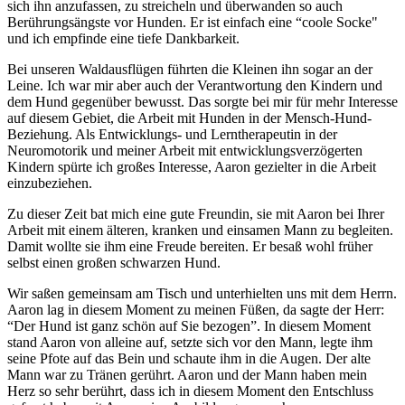
sich ihn anzufassen, zu streicheln und überwanden so auch
Berührungsängste vor Hunden. Er ist einfach eine “coole Socke"
und ich empfinde eine tiefe Dankbarkeit.
Bei unseren Waldausflügen führten die Kleinen ihn sogar an der
Leine. Ich war mir aber auch der Verantwortung den Kindern und
dem Hund gegenüber bewusst. Das sorgte bei mir für mehr Interesse
auf diesem Gebiet, die Arbeit mit Hunden in der Mensch-Hund-
Beziehung. Als Entwicklungs- und Lerntherapeutin in der
Neuromotorik und meiner Arbeit mit entwicklungsverzögerten
Kindern spürte ich großes Interesse, Aaron gezielter in die Arbeit
einzubeziehen.
Zu dieser Zeit bat mich eine gute Freundin, sie mit Aaron bei Ihrer
Arbeit mit einem älteren, kranken und einsamen Mann zu begleiten.
Damit wollte sie ihm eine Freude bereiten. Er besaß wohl früher
selbst einen großen schwarzen Hund.
Wir saßen gemeinsam am Tisch und unterhielten uns mit dem Herrn.
Aaron lag in diesem Moment zu meinen Füßen, da sagte der Herr:
“Der Hund ist ganz schön auf Sie bezogen”. In diesem Moment
stand Aaron von alleine auf, setzte sich vor den Mann, legte ihm
seine Pfote auf das Bein und schaute ihm in die Augen. Der alte
Mann war zu Tränen gerührt. Aaron und der Mann haben mein
Herz so sehr berührt, dass ich in diesem Moment den Entschluss