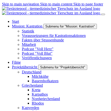
Skip to main navigation
Skip to main content
Skip to page footer
Start
Mission: Kastration
Submenu for "Mission: Kastration"
Statistik
Voraussetzungen für Kastrationsaktionen
Fakten über Strassenhunde
Mitarbeit
Podcast "Voll Herz"
Podcast "Voll Blut"
Veröffentlichungen
Filme
Projektübersicht
Submenu for "Projektübersicht"
Deutschland
Milchkühe
Bauernhofkatzen
Griechenland
Kreta
Karpathos
Nordgriechenland
Rhodos
Kapverden