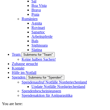
Sal
Boa Vista
Brava
Praia
Rumänien
Agnita
Rovinari
Sapartoc
Arbeitspferde
Bals
Sighisoara
Slatina
Team
Submenu for "Team"
Keine halben Sachen!
Zuhause gesucht
Kontakt
Hilfe im Notfall
Spenden
Submenu for "Spenden"
Spendenaufruf Notfälle Nordgriechenland
Update Notfälle Nordgriechenland
Spendenbescheinigungen
Spendenaktion für Antiparasitika
You are here: