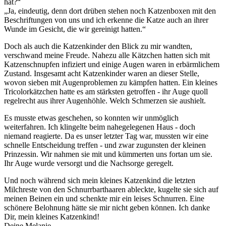
hat?“
„Ja, eindeutig, denn dort drüben stehen noch Katzenboxen mit den
Beschriftungen von uns und ich erkenne die Katze auch an ihrer
Wunde im Gesicht, die wir gereinigt hatten.“
Doch als auch die Katzenkinder den Blick zu mir wandten,
verschwand meine Freude. Nahezu alle Kätzchen hatten sich mit
Katzenschnupfen infiziert und einige Augen waren in erbärmlichem
Zustand. Insgesamt acht Katzenkinder waren an dieser Stelle,
wovon sieben mit Augenproblemen zu kämpfen hatten. Ein kleines
Tricolorkätzchen hatte es am stärksten getroffen - ihr Auge quoll
regelrecht aus ihrer Augenhöhle. Welch Schmerzen sie aushielt.
Es musste etwas geschehen, so konnten wir unmöglich
weiterfahren. Ich klingelte beim nahegelegenen Haus - doch
niemand reagierte. Da es unser letzter Tag war, mussten wir eine
schnelle Entscheidung treffen - und zwar zugunsten der kleinen
Prinzessin. Wir nahmen sie mit und kümmerten uns fortan um sie.
Ihr Auge wurde versorgt und die Nachsorge geregelt.
Und noch während sich mein kleines Katzenkind die letzten
Milchreste von den Schnurrbarthaaren ableckte, kugelte sie sich auf
meinen Beinen ein und schenkte mir ein leises Schnurren. Eine
schönere Belohnung hätte sie mir nicht geben können. Ich danke
Dir, mein kleines Katzenkind!
Deine Melanie