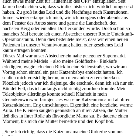
auch etwas mehr Zeit für „außerhalb des OPs“ einzuplanen. Seit
Jahren beobachten wir, dass wir dies bisher nicht wirklich umgesetzt
haben. Zu groß ist das Leid und die Nachfrage nach Kastrationen.
Immer wieder ertappe ich mich, wie ich morgens oder abends aus
dem Fenster des Autos starre und gerne die Landschaft, den
nächsten Berg oder ein altes Dorf erkunden würde. Doch schon so
manches Mal bereute ich einen Abstecher unserer Route Unterkunft-
Operationsraum. Denn dies bedeutete meist, dass wir einen neuen
Patienten in unserer Verantwortung hatten oder gesehenes Leid
kaum ertragen konnten.
Dieses Mal war unser Abstecher ein nahe gelegener Supermarkt.
Während meine Mädels - also meine Goldfische - Einkäufe
erledigten, wagte ich einen Blick in eine Seitenstraße, wo wir am
Vortag schon einmal ein paar Katzenbabys entdeckt hatten. Ich
schlich mich vorsichtig heran, um niemanden zu erschrecken.
Plötzlich jedoch war ich diejenige, die erschrak, denn ich sah nur ein
Bündel Fell, das ich anfangs nicht richtig zuordnen konnte. Mein
Teleobjektiv allerdings konnte schnell Klarheit in mein
Gedankenwirrwarr bringen - es war eine Katzenmama mit all ihren
Katzenkindern. Eng umschlungen. Eigentlich eine herzliche, warme
Aura. Die Kleinen saugten genüsslich an ihren Zitzen, die Mutter
ließ dies in ihrer Rolle als fürsorgliche Mama zu. Es dauerte einen
Moment, bis mich die Mutter bemerkte und den Kopf hob.
„Sehe ich richtig, dass die Katzenmama eine Ohrkerbe von uns