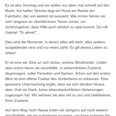
Es ist also Sonntag und wir wollen nur eben mal schnell auf den
Markt. Auf halber Strecke liegt ein Hund am Rande der
Fahrbahn, der von weitem tot aussieht. Wie immer fahren wir
sehr langsam an überfahrenen Tieren vorbei, um
sicherzugehen, dass Hilfe auch wirklich zu spät kommt. Da ruft
Gabriel: "Er atmet!".
Dies sind die Momente, in denen alles still steht, alles andere
ausgeblendet wird und nur eines zählt: Es gilt dieses Leben zu
retten!
Er ist eine sie. Eine an sich stolze, schöne Windhündin. Leider
aber schon bevor sie verunfallte in erbärmlichem Zustand,
abgemagert, voller Parasiten und Narben. Schon auf den ersten
Blick ist eine offene Fraktur des Vorderbeins zu erkennen. Eine
genauere Untersuchung ergibt, dass sie sich darüber hinaus
aber, Gott sei Dank, keine lebensbedrohlichen Verletzungen
zugezogen hat. Wir nehmen sie also mit zu uns und stabilisieren
ihren Zustand.
Auf dem Weg nach Hause trafen wir übrigens auf noch weitere
drei Notfälle, die wir aufnehmen mussten, um ihren sicheren Tot