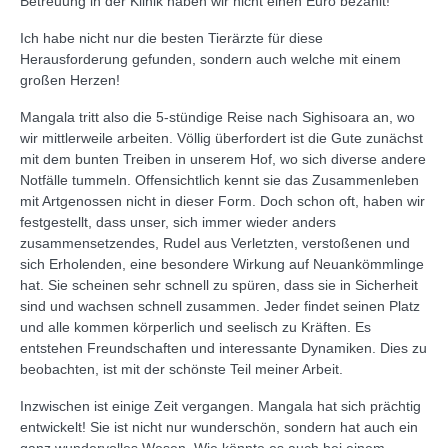
Betreuung in der Klinik haben wir nicht einen Euro bezahlt!
Ich habe nicht nur die besten Tierärzte für diese
Herausforderung gefunden, sondern auch welche mit einem
großen Herzen!
Mangala tritt also die 5-stündige Reise nach Sighisoara an, wo
wir mittlerweile arbeiten. Völlig überfordert ist die Gute zunächst
mit dem bunten Treiben in unserem Hof, wo sich diverse andere
Notfälle tummeln. Offensichtlich kennt sie das Zusammenleben
mit Artgenossen nicht in dieser Form. Doch schon oft, haben wir
festgestellt, dass unser, sich immer wieder anders
zusammensetzendes, Rudel aus Verletzten, verstoßenen und
sich Erholenden, eine besondere Wirkung auf Neuankömmlinge
hat. Sie scheinen sehr schnell zu spüren, dass sie in Sicherheit
sind und wachsen schnell zusammen. Jeder findet seinen Platz
und alle kommen körperlich und seelisch zu Kräften. Es
entstehen Freundschaften und interessante Dynamiken. Dies zu
beobachten, ist mit der schönste Teil meiner Arbeit.
Inzwischen ist einige Zeit vergangen. Mangala hat sich prächtig
entwickelt! Sie ist nicht nur wunderschön, sondern hat auch ein
ganz wundervolles Wesen. Wie könnte es auch bei einem