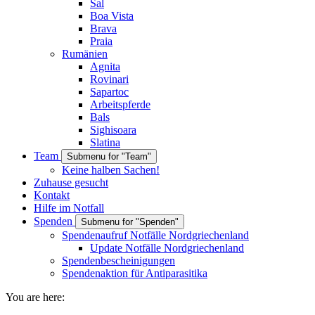
Sal
Boa Vista
Brava
Praia
Rumänien
Agnita
Rovinari
Sapartoc
Arbeitspferde
Bals
Sighisoara
Slatina
Team
Submenu for "Team"
Keine halben Sachen!
Zuhause gesucht
Kontakt
Hilfe im Notfall
Spenden
Submenu for "Spenden"
Spendenaufruf Notfälle Nordgriechenland
Update Notfälle Nordgriechenland
Spendenbescheinigungen
Spendenaktion für Antiparasitika
You are here: