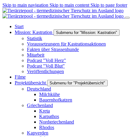
Skip to main navigation
Skip to main content
Skip to page footer
Start
Mission: Kastration
Submenu for "Mission: Kastration"
Statistik
Voraussetzungen für Kastrationsaktionen
Fakten über Strassenhunde
Mitarbeit
Podcast "Voll Herz"
Podcast "Voll Blut"
Veröffentlichungen
Filme
Projektübersicht
Submenu for "Projektübersicht"
Deutschland
Milchkühe
Bauernhofkatzen
Griechenland
Kreta
Karpathos
Nordgriechenland
Rhodos
Kapverden