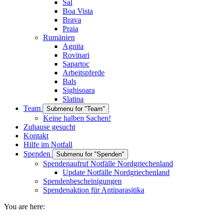
Sal
Boa Vista
Brava
Praia
Rumänien
Agnita
Rovinari
Sapartoc
Arbeitspferde
Bals
Sighisoara
Slatina
Team
Submenu for "Team"
Keine halben Sachen!
Zuhause gesucht
Kontakt
Hilfe im Notfall
Spenden
Submenu for "Spenden"
Spendenaufruf Notfälle Nordgriechenland
Update Notfälle Nordgriechenland
Spendenbescheinigungen
Spendenaktion für Antiparasitika
You are here: