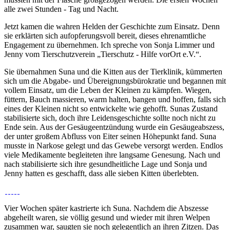
alle zwei Stunden - Tag und Nacht.
Jetzt kamen die wahren Helden der Geschichte zum Einsatz. Denn
sie erklärten sich aufopferungsvoll bereit, dieses ehrenamtliche
Engagement zu übernehmen. Ich spreche von Sonja Limmer und
Jenny vom Tierschutzverein „Tierschutz - Hilfe vorOrt e.V.“.
Sie übernahmen Suna und die Kitten aus der Tierklinik, kümmerten
sich um die Abgabe- und Übereignungsbürokratie und begannen mit
vollem Einsatz, um die Leben der Kleinen zu kämpfen. Wiegen,
füttern, Bauch massieren, warm halten, bangen und hoffen, falls sich
eines der Kleinen nicht so entwickelte wie gehofft. Sunas Zustand
stabilisierte sich, doch ihre Leidensgeschichte sollte noch nicht zu
Ende sein. Aus der Gesäugeentzündung wurde ein Gesäugeabszess,
der unter großem Abfluss von Eiter seinen Höhepunkt fand. Suna
musste in Narkose gelegt und das Gewebe versorgt werden. Endlos
viele Medikamente begleiteten ihre langsame Genesung. Nach und
nach stabilisierte sich ihre gesundheitliche Lage und Sonja und
Jenny hatten es geschafft, dass alle sieben Kitten überlebten.
Vier Wochen später kastrierte ich Suna. Nachdem die Abszesse
abgeheilt waren, sie völlig gesund und wieder mit ihren Welpen
zusammen war, saugten sie noch gelegentlich an ihren Zitzen. Das