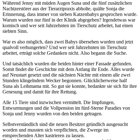
Während Jenny mit müden Augen Suna und die fünf zusätzlichen
Nachtzerstörer aus der Tierarztpraxis abholte, quälte Sonja die
Erinnerung, dass immer von sieben Katzenbabys gesprochen wurde.
Warum wurden nur fünf in der Klinik abgegeben? Irgendetwas war
komisch und wer seit Jahrzehnten im Tierschutz arbeitet, hat einen
siebten Sinn.
War es also möglich, dass zwei Babys übersehen wurden und jetzt
qualvoll verhungerten? Und wer seit Jahrzehnten im Tierschutz
arbeitet, erträgt solche Gedanken nicht. Also begann die Suche.
Und tatsächlich wurden die beiden hinter einer Fassade gefunden.
Somit findet die Geschichte mit dem Anfang ihr Ende. Alles wurde
auf Neustart gesetzt und die nächsten Nächte mit einem alle zwei
Stunden klingelndem Wecker begonnen. Glücklicherweise half
Suna als Leihmama mit. So gut sie konnte, bedankte sie sich für ihre
Genesung und damit für ihre Rettung.
Alle 15 Tiere sind inzwischen vermittelt. Die Impfungen,
Entwurmungen und die Vollpension im fünf-Sterne Paradies von
Sonja und Jenny wurden von den beiden getragen.
Selbstverständlich sind die neuen Besitzer gründlich ausgesucht
worden und mussten sich verpflichten, die Zwerge im
entsprechenden Alter kastrieren zu lassen.