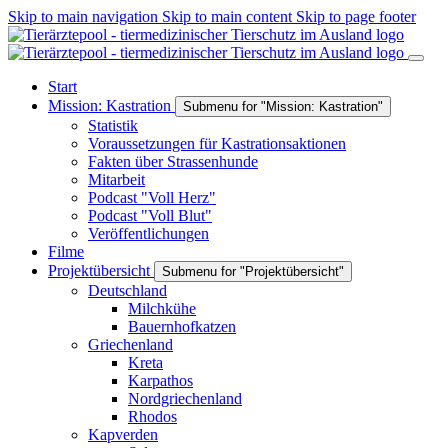
Skip to main navigation
Skip to main content
Skip to page footer
Start
Mission: Kastration
Submenu for "Mission: Kastration"
Statistik
Voraussetzungen für Kastrationsaktionen
Fakten über Strassenhunde
Mitarbeit
Podcast "Voll Herz"
Podcast "Voll Blut"
Veröffentlichungen
Filme
Projektübersicht
Submenu for "Projektübersicht"
Deutschland
Milchkühe
Bauernhofkatzen
Griechenland
Kreta
Karpathos
Nordgriechenland
Rhodos
Kapverden