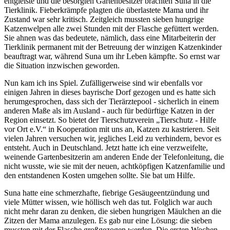
entgleiste und die besorgten Gartenbesitzer brachten Suna in die
Tierklinik. Fieberkrämpfe plagten die überlastete Mama und ihr
Zustand war sehr kritisch. Zeitgleich mussten sieben hungrige
Katzenwelpen alle zwei Stunden mit der Flasche gefüttert werden.
Sie ahnen was das bedeutete, nämlich, dass eine Mitarbeiterin der
Tierklinik permanent mit der Betreuung der winzigen Katzenkinder
beauftragt war, während Suna um ihr Leben kämpfte. So ernst war
die Situation inzwischen geworden.
Nun kam ich ins Spiel. Zufälligerweise sind wir ebenfalls vor
einigen Jahren in dieses bayrische Dorf gezogen und es hatte sich
herumgesprochen, dass sich der Tierärztepool - sicherlich in einem
anderen Maße als im Ausland - auch für bedürftige Katzen in der
Region einsetzt. So bietet der Tierschutzverein „Tierschutz - Hilfe
vor Ort e.V.“ in Kooperation mit uns an, Katzen zu kastrieren. Seit
vielen Jahren versuchen wir, jegliches Leid zu verhindern, bevor es
entsteht. Auch in Deutschland. Jetzt hatte ich eine verzweifelte,
weinende Gartenbesitzerin am anderen Ende der Telefonleitung, die
nicht wusste, wie sie mit der neuen, achtköpfigen Katzenfamilie und
den entstandenen Kosten umgehen sollte. Sie bat um Hilfe.
Suna hatte eine schmerzhafte, fiebrige Gesäugeentzündung und
viele Mütter wissen, wie höllisch weh das tut. Folglich war auch
nicht mehr daran zu denken, die sieben hungrigen Mäulchen an die
Zitzen der Mama anzulegen. Es gab nur eine Lösung: die sieben
mussten mit der Flasche großgezogen werden. Die ersten Wochen