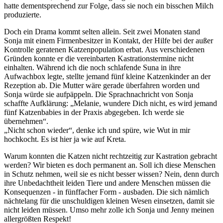
hatte dementsprechend zur Folge, dass sie noch ein bisschen Milch
produzierte.
Doch ein Drama kommt selten allein. Seit zwei Monaten stand
Sonja mit einem Firmenbesitzer in Kontakt, der Hilfe bei der außer
Kontrolle geratenen Katzenpopulation erbat. Aus verschiedenen
Gründen konnte er die vereinbarten Kastrationstermine nicht
einhalten. Während ich die noch schlafende Suna in ihre
Aufwachbox legte, stellte jemand fünf kleine Katzenkinder an der
Rezeption ab. Die Mutter wäre gerade überfahren worden und
Sonja würde sie aufpäppeln. Die Sprachnachricht von Sonja
schaffte Aufklärung: „Melanie, wundere Dich nicht, es wird jemand
fünf Katzenbabies in der Praxis abgegeben. Ich werde sie
übernehmen“.
„Nicht schon wieder“, denke ich und spüre, wie Wut in mir
hochkocht. Es ist hier ja wie auf Kreta.
Warum konnten die Katzen nicht rechtzeitig zur Kastration gebracht
werden? Wir bieten es doch permanent an. Soll ich diese Menschen
in Schutz nehmen, weil sie es nicht besser wissen? Nein, denn durch
ihre Unbedachtheit leiden Tiere und andere Menschen müssen die
Konsequenzen - in fünffacher Form - ausbaden. Die sich nämlich
nächtelang für die unschuldigen kleinen Wesen einsetzen, damit sie
nicht leiden müssen. Umso mehr zolle ich Sonja und Jenny meinen
allergrößten Respekt!