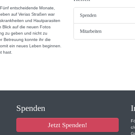
 Fünf entscheidende Monate,
Leben auf Verias Straßen war
Spenden
nskrankheiten und Hautparasiten
n Blick auf die neuen Fotos
Mitarbeiten
lung zu geben und nicht zu
er Betreuung konnte ihr die
somit ein neues Leben beginnen.
t hast.
Spenden
I
Fö
Jetzt Spenden!
c/
Gi