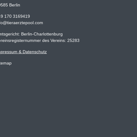
585 Berlin
49 170 3169419
fo@tieraerztepool.com
tsgericht: Berlin-Charlottenburg
reinsregisternummer des Vereins: 25283
mpressum & Datenschutz
itemap