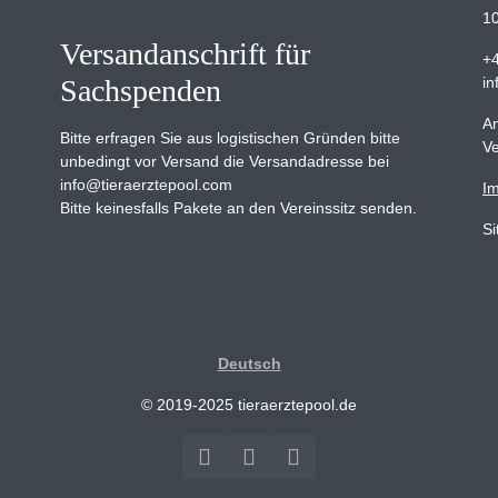
10
Versandanschrift für
+
Sachspenden
in
Am
Bitte erfragen Sie aus logistischen Gründen bitte
Ve
unbedingt vor Versand die Versandadresse bei
info@tieraerztepool.com
I
Bitte keinesfalls Pakete an den Vereinssitz senden.
S
Deutsch
© 2019-2025 tieraerztepool.de
Facebook
Instagram
YouTube