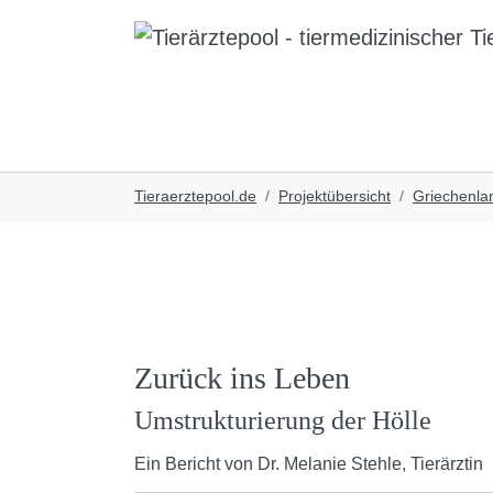
Skip to main navigation
Skip to main content
Skip to page footer
You are here:
Tieraerztepool.de
Projektübersicht
Griechenla
Zurück ins Leben
Umstrukturierung der Hölle
Ein Bericht von Dr. Melanie Stehle, Tierärztin