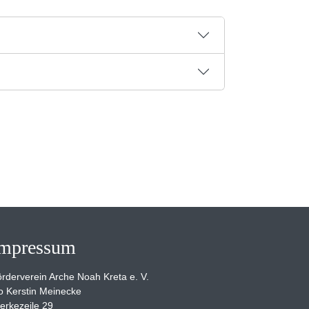
mpressum
rderverein Arche Noah Kreta e. V.
o Kerstin Meinecke
erkezeile 29