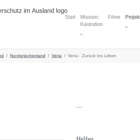
Start
Mission:
Filme
Projek
Kastration
Submen
Submenu for "Mission: Kast
nd
Nordgriechenland
Veria
Veria - Zurück ins Leben
Helfen