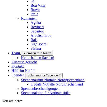
Sal
Boa Vista
Brava
Praia
Rumänien
Agnita
Rovinari
Sapartoc
Arbeitspferde
Bals
Sighisoara
Slatina
Team
Submenu for "Team"
Keine halben Sachen!
Zuhause gesucht
Kontakt
Hilfe im Notfall
Spenden
Submenu for "Spenden"
Spendenaufruf Notfälle Nordgriechenland
Update Notfälle Nordgriechenland
Spendenbescheinigungen
Spendenaktion für Antiparasitika
You are here: