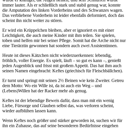
immer lauter. Als er schließlich stark und stabil genug war, konnte
die Amputation des linken Vorderbeins und des Schwanzes wagen.
Das verbliebene Vorderbein ist leider ebenfalls deformiert, doch das
scheint ihn nicht weiter zu stören.
Er wird ein Krüppelchen bleiben, aber er ignoriert es mit einer
Leichtigkeit, die auch meine Kinder mit ihm teilen. Sie spielen,
toben und helfen mir bei seiner Pflege. Somit hat die Arche nicht nur
eine Tierärztin gewonnen hat sondern auch zwei Assistentinnen.
Heute ist dieses Kätzchen nicht wiederzuerkennen: lebendig,
fröhlich, voller Energie. Es spielt, läuft – so gut es kann –, genießt
jeden Augenblick und frisst mit großem Appetit. Das hat ihm auch
seinen Namen eingebracht: Keftes (griechisch für Fleischbällchen).
Er turnt und springt mit seinen 2½ Beinen wie kein Zweiter. Getreu
dem Motto: Wo ein Wille ist, da ist auch ein Weg – und
(Lebens)Willen hat der Racker mehr als genug.
Keftes ist der lebendige Beweis dafür, dass man mit ein wenig
Liebe, Fürsorge und Glauben selbst das, was verloren scheint,
wieder aufblühen lassen kann.
Wenn Keftes noch größer und stärker geworden ist, suchen wir für
ihn ein Zuhause, das auf seine besonderen Bedürfnisse eingehen