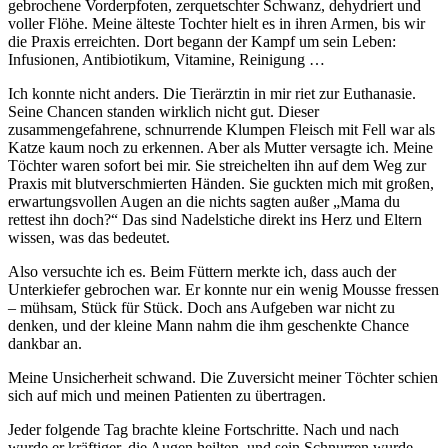
gebrochene Vorderpfoten, zerquetschter Schwanz, dehydriert und
voller Flöhe. Meine älteste Tochter hielt es in ihren Armen, bis wir
die Praxis erreichten. Dort begann der Kampf um sein Leben:
Infusionen, Antibiotikum, Vitamine, Reinigung …
Ich konnte nicht anders. Die Tierärztin in mir riet zur Euthanasie.
Seine Chancen standen wirklich nicht gut. Dieser
zusammengefahrene, schnurrende Klumpen Fleisch mit Fell war als
Katze kaum noch zu erkennen. Aber als Mutter versagte ich. Meine
Töchter waren sofort bei mir. Sie streichelten ihn auf dem Weg zur
Praxis mit blutverschmierten Händen. Sie guckten mich mit großen,
erwartungsvollen Augen an die nichts sagten außer „Mama du
rettest ihn doch?“ Das sind Nadelstiche direkt ins Herz und Eltern
wissen, was das bedeutet.
Also versuchte ich es. Beim Füttern merkte ich, dass auch der
Unterkiefer gebrochen war. Er konnte nur ein wenig Mousse fressen
– mühsam, Stück für Stück. Doch ans Aufgeben war nicht zu
denken, und der kleine Mann nahm die ihm geschenkte Chance
dankbar an.
Meine Unsicherheit schwand. Die Zuversicht meiner Töchter schien
sich auf mich und meinen Patienten zu übertragen.
Jeder folgende Tag brachte kleine Fortschritte. Nach und nach
wurde er kräftiger, die Augen heilten, und sein Schnurren wurde