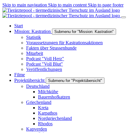
Skip to main navigation
Skip to main content
Skip to page footer
Start
Mission: Kastration
Submenu for "Mission: Kastration"
Statistik
Voraussetzungen für Kastrationsaktionen
Fakten über Strassenhunde
Mitarbeit
Podcast "Voll Herz"
Podcast "Voll Blut"
Veröffentlichungen
Filme
Projektübersicht
Submenu for "Projektübersicht"
Deutschland
Milchkühe
Bauernhofkatzen
Griechenland
Kreta
Karpathos
Nordgriechenland
Rhodos
Kapverden