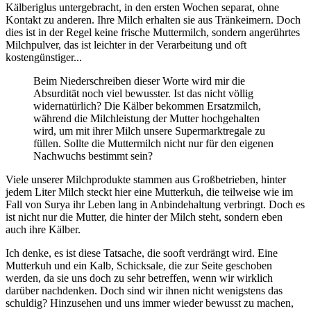
Kälberiglus untergebracht, in den ersten Wochen separat, ohne
Kontakt zu anderen. Ihre Milch erhalten sie aus Tränkeimern. Doch
dies ist in der Regel keine frische Muttermilch, sondern angerührtes
Milchpulver, das ist leichter in der Verarbeitung und oft
kostengünstiger...
Beim Niederschreiben dieser Worte wird mir die
Absurdität noch viel bewusster. Ist das nicht völlig
widernatürlich? Die Kälber bekommen Ersatzmilch,
während die Milchleistung der Mutter hochgehalten
wird, um mit ihrer Milch unsere Supermarktregale zu
füllen. Sollte die Muttermilch nicht nur für den eigenen
Nachwuchs bestimmt sein?
Viele unserer Milchprodukte stammen aus Großbetrieben, hinter
jedem Liter Milch steckt hier eine Mutterkuh, die teilweise wie im
Fall von Surya ihr Leben lang in Anbindehaltung verbringt. Doch es
ist nicht nur die Mutter, die hinter der Milch steht, sondern eben
auch ihre Kälber.
Ich denke, es ist diese Tatsache, die sooft verdrängt wird. Eine
Mutterkuh und ein Kalb, Schicksale, die zur Seite geschoben
werden, da sie uns doch zu sehr betreffen, wenn wir wirklich
darüber nachdenken. Doch sind wir ihnen nicht wenigstens das
schuldig? Hinzusehen und uns immer wieder bewusst zu machen,