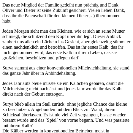
Das neue Mitglied der Familie gedeiht nun prächtig und Dank
Oliver und Dieter ist seine Zukunft gesichert. Vielen lieben Dank,
dass ihr die Patenschaft für den kleinen Dieter ;- ) übernommen
habt.
Jeden Morgen sieht man den Kleinen, wie er sich an seine Mutter
schmiegt, die schützend den Kopf über ihn legt. Dieser Anblick
zaubert uns allen ein Lächeln ins Gesicht, aber gleichzeitig stimmt er
einen nachdenklich und betroffen. Das ist ihr erstes Kalb, das ihr
nicht genommen wird, das erste Kalb in ihrem Leben, das sie
großziehen, beschützen und pflegen darf.
Surya stammt aus einer konventionellen Milchviehhaltung, sie stand
das ganze Jahr über in Anbindehaltung.
Jedes Jahr aufs Neue musste sie ein Kälbchen gebären, damit die
Milchleistung nicht nachlässt und jedes Jahr wurde ihr das Kalb
direkt nach der Geburt entzogen.
Surya blieb allein im Stall zurück, ohne jegliche Chance das kleine
zu beschützen. Angebunden mit dem Blick zur Wand, ihrem
Schicksal überlassen. Es ist nie viel Zeit vergangen, bis sie wieder
besamt wurde und das `Spiel` von vorne begann. Und was passierte
mit ihrem Kalb?
Die Kälber werden in konventionellen Betrieben meist in