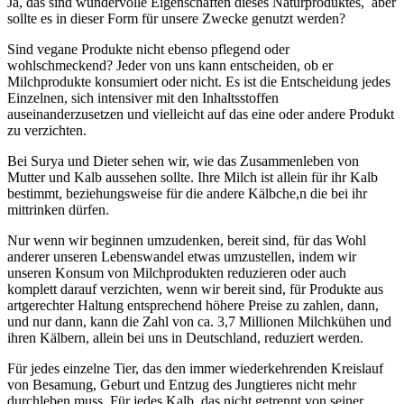
Ja, das sind wundervolle Eigenschaften dieses Naturproduktes, aber
sollte es in dieser Form für unsere Zwecke genutzt werden?
Sind vegane Produkte nicht ebenso pflegend oder
wohlschmeckend? Jeder von uns kann entscheiden, ob er
Milchprodukte konsumiert oder nicht. Es ist die Entscheidung jedes
Einzelnen, sich intensiver mit den Inhaltsstoffen
auseinanderzusetzen und vielleicht auf das eine oder andere Produkt
zu verzichten.
Bei Surya und Dieter sehen wir, wie das Zusammenleben von
Mutter und Kalb aussehen sollte. Ihre Milch ist allein für ihr Kalb
bestimmt, beziehungsweise für die andere Kälbche,n die bei ihr
mittrinken dürfen.
Nur wenn wir beginnen umzudenken, bereit sind, für das Wohl
anderer unseren Lebenswandel etwas umzustellen, indem wir
unseren Konsum von Milchprodukten reduzieren oder auch
komplett darauf verzichten, wenn wir bereit sind, für Produkte aus
artgerechter Haltung entsprechend höhere Preise zu zahlen, dann,
und nur dann, kann die Zahl von ca. 3,7 Millionen Milchkühen und
ihren Kälbern, allein bei uns in Deutschland, reduziert werden.
Für jedes einzelne Tier, das den immer wiederkehrenden Kreislauf
von Besamung, Geburt und Entzug des Jungtieres nicht mehr
durchleben muss. Für jedes Kalb, das nicht getrennt von seiner