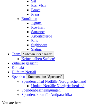
Sal
Boa Vista
Brava
Praia
Rumänien
Agnita
Rovinari
Sapartoc
Arbeitspferde
Bals
Sighisoara
Slatina
Team
Submenu for "Team"
Keine halben Sachen!
Zuhause gesucht
Kontakt
Hilfe im Notfall
Spenden
Submenu for "Spenden"
Spendenaufruf Notfälle Nordgriechenland
Update Notfälle Nordgriechenland
Spendenbescheinigungen
Spendenaktion für Antiparasitika
You are here: