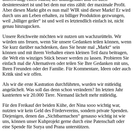
desinteressiert ist und bei dem nur eins zählt: der maximale Profit.
Aber diesen Markt gibt es nun mal! WIR sind dieser Markt! Er wird
durch uns am Leben erhalten, zu billiger Produktion gezwungen,
weil „billiger geiler“ ist und weil es letztendlich einfach ist, nicht
genau hinzugucken.
Unsere Reichweite möchten wir nutzen um wachzurütteln. Wir
würden uns freuen, wenn Sie unsere Gedanken teilen können, wenn
Sie kurz darüber nachdenken, dass Sie heute mal „Markt“ sein
können und mit ihrem Verhalten einen kleinen Teil dazu beitragen,
die Welt ein winziges Stück besser werden zu lassen. Probieren Sie
einfach mal die Alternativen oder teilen Sie Ihre Gedanken mit uns,
Ihren Freunden oder der Familie. Für Kommentare, Ideen oder auch
Kritik sind wir offen.
Als wir die erste Kastration durchführten, wurden wir mitleidig
angelächelt. Was soll das denn schon verändern? Im letzten Jahr
kastrierten wir 20.000 Tiere. Niemand lächelt mehr mitleidig.
Für den Freikauf der beiden Kühe, der Nina sooo wichtig war,
nutzten wir kein Geld des Fördervereins, sondern private Spenden.
Diejenigen, denen das „Sichtbarmachen“ genauso wichtig ist wie
uns, können unser Kuhprojekt gerne durch eine Patenschaft oder
eine Spende für Surya und Prana unterstützen.