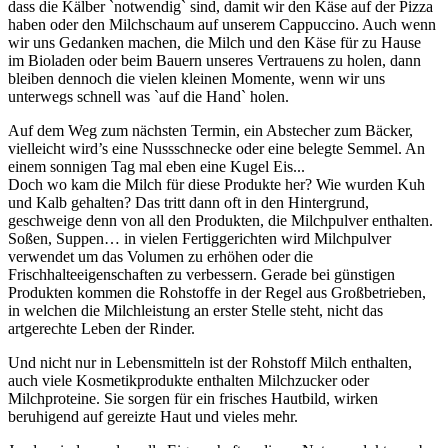
dass die Kälber `notwendig` sind, damit wir den Käse auf der Pizza
haben oder den Milchschaum auf unserem Cappuccino. Auch wenn
wir uns Gedanken machen, die Milch und den Käse für zu Hause
im Bioladen oder beim Bauern unseres Vertrauens zu holen, dann
bleiben dennoch die vielen kleinen Momente, wenn wir uns
unterwegs schnell was `auf die Hand` holen.
Auf dem Weg zum nächsten Termin, ein Abstecher zum Bäcker,
vielleicht wird’s eine Nussschnecke oder eine belegte Semmel. An
einem sonnigen Tag mal eben eine Kugel Eis...
Doch wo kam die Milch für diese Produkte her? Wie wurden Kuh
und Kalb gehalten? Das tritt dann oft in den Hintergrund,
geschweige denn von all den Produkten, die Milchpulver enthalten.
Soßen, Suppen… in vielen Fertiggerichten wird Milchpulver
verwendet um das Volumen zu erhöhen oder die
Frischhalteeigenschaften zu verbessern. Gerade bei günstigen
Produkten kommen die Rohstoffe in der Regel aus Großbetrieben,
in welchen die Milchleistung an erster Stelle steht, nicht das
artgerechte Leben der Rinder.
Und nicht nur in Lebensmitteln ist der Rohstoff Milch enthalten,
auch viele Kosmetikprodukte enthalten Milchzucker oder
Milchproteine. Sie sorgen für ein frisches Hautbild, wirken
beruhigend auf gereizte Haut und vieles mehr.