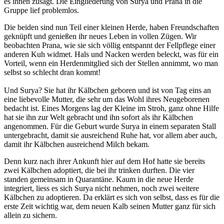
es ihnen zusagt. Die Eingliederung von Surya und Prana in die
Gruppe lief problemlos.
Die beiden sind nun Teil einer kleinen Herde, haben Freundschaften
geknüpft und genießen ihr neues Leben in vollen Zügen. Wir
beobachten Prana, wie sie sich völlig entspannt der Fellpflege einer
anderen Kuh widmet. Hals und Nacken werden beleckt, was für ein
Vorteil, wenn ein Herdenmitglied sich der Stellen annimmt, wo man
selbst so schlecht dran kommt!
Und Surya? Sie hat ihr Kälbchen geboren und ist von Tag eins an
eine liebevolle Mutter, die sehr um das Wohl ihres Neugeborenen
bedacht ist. Eines Morgens lag der Kleine im Stroh, ganz ohne Hilfe
hat sie ihn zur Welt gebracht und ihn sofort als ihr Kälbchen
angenommen. Für die Geburt wurde Surya in einem separaten Stall
untergebracht, damit sie ausreichend Ruhe hat, vor allem aber auch,
damit ihr Kälbchen ausreichend Milch bekam.
Denn kurz nach ihrer Ankunft hier auf dem Hof hatte sie bereits
zwei Kälbchen adoptiert, die bei ihr trinken durften. Die vier
standen gemeinsam in Quarantäne. Kaum in die neue Herde
integriert, liess es sich Surya nicht nehmen, noch zwei weitere
Kälbchen zu adoptieren. Da erklärt es sich von selbst, dass es für die
erste Zeit wichtig war, dem neuen Kalb seinen Mutter ganz für sich
allein zu sichern.