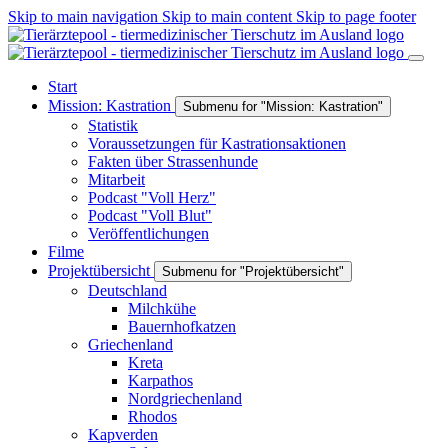
Skip to main navigation
Skip to main content
Skip to page footer
Start
Mission: Kastration
Submenu for "Mission: Kastration"
Statistik
Voraussetzungen für Kastrationsaktionen
Fakten über Strassenhunde
Mitarbeit
Podcast "Voll Herz"
Podcast "Voll Blut"
Veröffentlichungen
Filme
Projektübersicht
Submenu for "Projektübersicht"
Deutschland
Milchkühe
Bauernhofkatzen
Griechenland
Kreta
Karpathos
Nordgriechenland
Rhodos
Kapverden