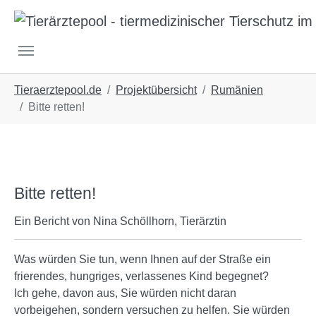
Skip to main navigation
Skip to main content
Skip to page footer
You are here:
Tieraerztepool.de
Projektübersicht
Rumänien
Bitte retten!
Bitte retten!
Ein Bericht von Nina Schöllhorn, Tierärztin
Was würden Sie tun, wenn Ihnen auf der Straße ein
frierendes, hungriges, verlassenes Kind begegnet?
Ich gehe, davon aus, Sie würden nicht daran
vorbeigehen, sondern versuchen zu helfen. Sie würden