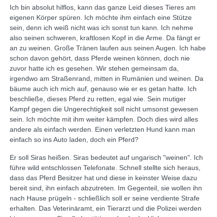
Ich bin absolut hilflos, kann das ganze Leid dieses Tieres am
eigenen Körper spüren. Ich möchte ihm einfach eine Stütze
sein, denn ich weiß nicht was ich sonst tun kann. Ich nehme
also seinen schweren, kraftlosen Kopf in die Arme. Da fängt er
an zu weinen. Große Tränen laufen aus seinen Augen. Ich habe
schon davon gehört, dass Pferde weinen können, doch nie
zuvor hatte ich es gesehen. Wir stehen gemeinsam da,
irgendwo am Straßenrand, mitten in Rumänien und weinen. Da
bäume auch ich mich auf, genauso wie er es getan hatte. Ich
beschließe, dieses Pferd zu retten, egal wie. Sein mutiger
Kampf gegen die Ungerechtigkeit soll nicht umsonst gewesen
sein. Ich möchte mit ihm weiter kämpfen. Doch dies wird alles
andere als einfach werden. Einen verletzten Hund kann man
einfach so ins Auto laden, doch ein Pferd?
Er soll Siras heißen. Siras bedeutet auf ungarisch "weinen". Ich
führe wild entschlossen Telefonate. Schnell stellte sich heraus,
dass das Pferd Besitzer hat und diese in keinster Weise dazu
bereit sind, ihn einfach abzutreten. Im Gegenteil, sie wollen ihn
nach Hause prügeln - schließlich soll er seine verdiente Strafe
erhalten. Das Veterinäramt, ein Tierarzt und die Polizei werden