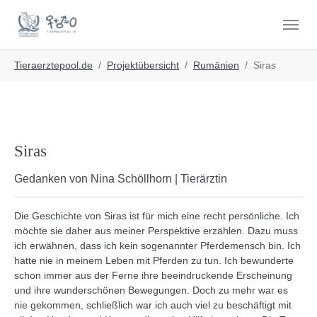
Skip to main navigation
Skip to main content
Skip to page footer
You are here:
Tieraerztepool.de
Projektübersicht
Rumänien
Siras
Siras
Gedanken von Nina Schöllhorn | Tierärztin
Die Geschichte von Siras ist für mich eine recht persönliche. Ich
möchte sie daher aus meiner Perspektive erzählen. Dazu muss
ich erwähnen, dass ich kein sogenannter Pferdemensch bin. Ich
hatte nie in meinem Leben mit Pferden zu tun. Ich bewunderte
schon immer aus der Ferne ihre beeindruckende Erscheinung
und ihre wunderschönen Bewegungen. Doch zu mehr war es
nie gekommen, schließlich war ich auch viel zu beschäftigt mit