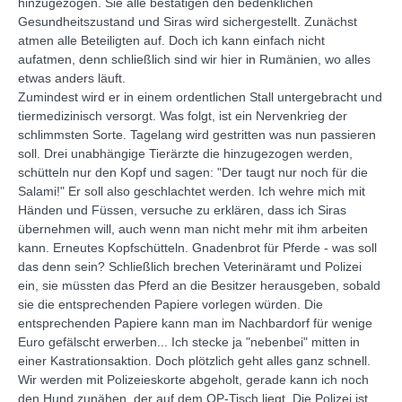
hinzugezogen. Sie alle bestätigen den bedenklichen
Gesundheitszustand und Siras wird sichergestellt. Zunächst
atmen alle Beteiligten auf. Doch ich kann einfach nicht
aufatmen, denn schließlich sind wir hier in Rumänien, wo alles
etwas anders läuft.
Zumindest wird er in einem ordentlichen Stall untergebracht und
tiermedizinisch versorgt. Was folgt, ist ein Nervenkrieg der
schlimmsten Sorte. Tagelang wird gestritten was nun passieren
soll. Drei unabhängige Tierärzte die hinzugezogen werden,
schütteln nur den Kopf und sagen: "Der taugt nur noch für die
Salami!" Er soll also geschlachtet werden. Ich wehre mich mit
Händen und Füssen, versuche zu erklären, dass ich Siras
übernehmen will, auch wenn man nicht mehr mit ihm arbeiten
kann. Erneutes Kopfschütteln. Gnadenbrot für Pferde - was soll
das denn sein? Schließlich brechen Veterinäramt und Polizei
ein, sie müssten das Pferd an die Besitzer herausgeben, sobald
sie die entsprechenden Papiere vorlegen würden. Die
entsprechenden Papiere kann man im Nachbardorf für wenige
Euro gefälscht erwerben... Ich stecke ja "nebenbei" mitten in
einer Kastrationsaktion. Doch plötzlich geht alles ganz schnell.
Wir werden mit Polizeieskorte abgeholt, gerade kann ich noch
den Hund zunähen, der auf dem OP-Tisch liegt. Die Polizei ist