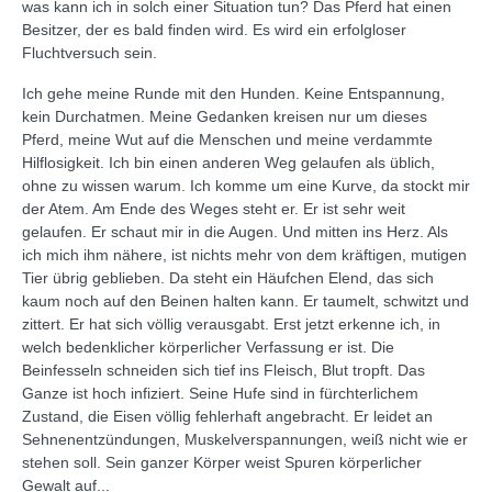
was kann ich in solch einer Situation tun? Das Pferd hat einen
Besitzer, der es bald finden wird. Es wird ein erfolgloser
Fluchtversuch sein.
Ich gehe meine Runde mit den Hunden. Keine Entspannung,
kein Durchatmen. Meine Gedanken kreisen nur um dieses
Pferd, meine Wut auf die Menschen und meine verdammte
Hilflosigkeit. Ich bin einen anderen Weg gelaufen als üblich,
ohne zu wissen warum. Ich komme um eine Kurve, da stockt mir
der Atem. Am Ende des Weges steht er. Er ist sehr weit
gelaufen. Er schaut mir in die Augen. Und mitten ins Herz. Als
ich mich ihm nähere, ist nichts mehr von dem kräftigen, mutigen
Tier übrig geblieben. Da steht ein Häufchen Elend, das sich
kaum noch auf den Beinen halten kann. Er taumelt, schwitzt und
zittert. Er hat sich völlig verausgabt. Erst jetzt erkenne ich, in
welch bedenklicher körperlicher Verfassung er ist. Die
Beinfesseln schneiden sich tief ins Fleisch, Blut tropft. Das
Ganze ist hoch infiziert. Seine Hufe sind in fürchterlichem
Zustand, die Eisen völlig fehlerhaft angebracht. Er leidet an
Sehnenentzündungen, Muskelverspannungen, weiß nicht wie er
stehen soll. Sein ganzer Körper weist Spuren körperlicher
Gewalt auf...