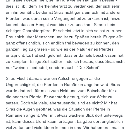
zu Kräften gekommen, seine Hufe werden langsam besser -
dies ist Tibi, dem Tierheimtierarzt zu verdanken, der sich sehr
um ihn bemüht. Leider ist Siras nicht ganz einfach mit anderen
Pferden, was durch seine Vergangenheit zu erklären ist, hinzu
kommt, dass er Hengst war, bis er zu uns kam. Siras ist ein
richtiges Charakterpferd. Er scheint jetzt in sich selbst zu ruhen.
Freut sich über Menschen und ist zu Späßen bereit. Er genießt
ganz offensichtlich, sich endlich frei bewegen zu können, den
ganzen Tag zu grasen - so wie es der Natur eines Pferdes
entspricht. Es hat sich gelohnt, dass er damals beschlossen hat
zu kämpfen! Einige Zeit später finde ich heraus, dass Siras nicht
nur "weinen" bedeutet, sondern auch: "Der Schrei".
Siras Flucht damals war ein Aufschrei gegen all die
Ungerechtigkeit, die Pferden in Rumänien angetan wird. Siras
wurde dadurch für mich zum Held und zum Botschafter für all
die anderen Pferde. Er war stark genug, sich zur Wehr zu
setzen. Doch wie viele, abertausende, sind es nicht? Mir hat
Siras die Augen geöffnet, was die Situation der Pferde in
Rumänien angeht. Wer mit etwas wachem Blick dort unterwegs
ist, kann dieses Elend kaum ertragen. Es gäbe dort unglaublich
viel zu tun und viele Ideen keimen in uns. Wir haben erst mal im