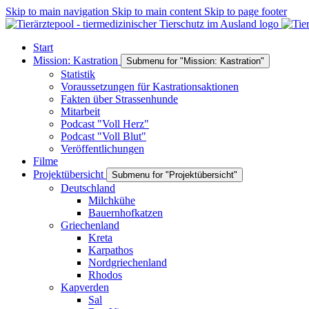
Skip to main navigation
Skip to main content
Skip to page footer
Start
Mission: Kastration
Submenu for "Mission: Kastration"
Statistik
Voraussetzungen für Kastrationsaktionen
Fakten über Strassenhunde
Mitarbeit
Podcast "Voll Herz"
Podcast "Voll Blut"
Veröffentlichungen
Filme
Projektübersicht
Submenu for "Projektübersicht"
Deutschland
Milchkühe
Bauernhofkatzen
Griechenland
Kreta
Karpathos
Nordgriechenland
Rhodos
Kapverden
Sal