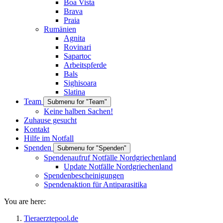
Boa Vista
Brava
Praia
Rumänien
Agnita
Rovinari
Sapartoc
Arbeitspferde
Bals
Sighisoara
Slatina
Team
Submenu for "Team"
Keine halben Sachen!
Zuhause gesucht
Kontakt
Hilfe im Notfall
Spenden
Submenu for "Spenden"
Spendenaufruf Notfälle Nordgriechenland
Update Notfälle Nordgriechenland
Spendenbescheinigungen
Spendenaktion für Antiparasitika
You are here:
Tieraerztepool.de