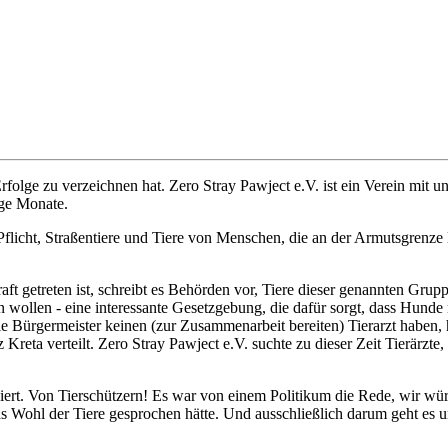
folge zu verzeichnen hat. Zero Stray Pawject e.V. ist ein Verein mit 
ige Monate.
Pflicht, Straßentiere und Tiere von Menschen, die an der Armutsgrenze 
ft getreten ist, schreibt es Behörden vor, Tiere dieser genannten Grupp
n wollen - eine interessante Gesetzgebung, die dafür sorgt, dass Hunde
 Bürgermeister keinen (zur Zusammenarbeit bereiten) Tierarzt haben, 
reta verteilt. Zero Stray Pawject e.V. suchte zu dieser Zeit Tierärzte
ert. Von Tierschützern! Es war von einem Politikum die Rede, wir würd
s Wohl der Tiere gesprochen hätte. Und ausschließlich darum geht es u