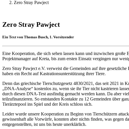
Zero Stray Pawject
Zero Stray Pawject
Ein Text von Thomas Busch, 1. Vorsitzender
Eine Kooperation, die sich sehen lassen kann und inzwischen große Er
Projektmanager auf Kreta, bis zum ersten Einsatz vergingen nur wen
Zero Stray Pawject e.V. verweist die Gemeinden auf ihre gesetzliche 
haben ein Recht auf Kastrationsunterstützung ihrer Tiere.
Denn das griechische Tierschutzgesetz 4830/2021, das seit 2021 in Kra
„DNA-Analyse“ kostenlos zu, wenn sie ihr Tier nicht kastrieren lasse
durch diesen DNA-Test ausfindig gemacht werden kann. Da aber viele
teilzufinanzieren. So entstanden Kontakte zu 12 Gemeinden über ganz K
Tierärztepool ins Spiel und der Kreis schloss sich.
Leider wurde unsere Kooperation zu Beginn von Tierschützern attacki
gewissenhaft alle Vorwürfe, konnten aber nichts finden, was gegen da
entgegenstellten, ist uns bis heute unerklärlich.