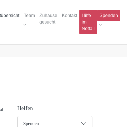
tübersicht
Team
Zuhause
Kontakt
Hilfe
Spenden
gesucht
im
u for "Projektübersicht"
Submenu for "Team"
Submenu for
Notfall
ration"
Helfen
uf
Spenden