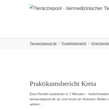
Skip to main navigation
Skip to main content
Skip to page footer
You are here:
Tieraerztepool.de
Projektübersicht
Griechenla
Praktikumsbericht Kreta
Eine Hündin kastrieren in 7 Minuten – Aufschneide
tieraerztepool.de an und muss an diversen Stellen a
wirken…