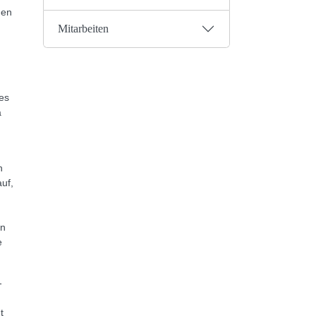
gen
Mitarbeiten
les
a
n
uf,
en
e
-
t