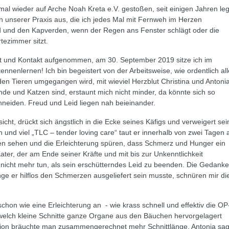
al wieder auf Arche Noah Kreta e.V. gestoßen, seit einigen Jahren le
in unserer Praxis aus, die ich jedes Mal mit Fernweh im Herzen
d und den Kapverden, wenn der Regen ans Fenster schlägt oder die
tezimmer sitzt.
ht und Kontakt aufgenommen, am 30. September 2019 sitze ich im
ennenlernen! Ich bin begeistert von der Arbeitsweise, wie ordentlich al
t den Tieren umgegangen wird, mit wieviel Herzblut Christina und Antoni
de und Katzen sind, erstaunt mich nicht minder, da könnte sich so
neiden. Freud und Leid liegen nah beieinander.
cht, drückt sich ängstlich in die Ecke seines Käfigs und verweigert sei
 und viel „TLC – tender loving care“ taut er innerhalb von zwei Tagen a
n sehen und die Erleichterung spüren, dass Schmerz und Hunger ein
ter, der am Ende seiner Kräfte und mit bis zur Unkenntlichkeit
nicht mehr tun, als sein erschütterndes Leid zu beenden. Die Gedank
ge er hilflos den Schmerzen ausgeliefert sein musste, schnüren mir di
chon wie eine Erleichterung an - wie krass schnell und effektiv die OP
 welch kleine Schnitte ganze Organe aus den Bäuchen hervorgelagert
tion bräuchte man zusammengerechnet mehr Schnittlänge. Antonia sag