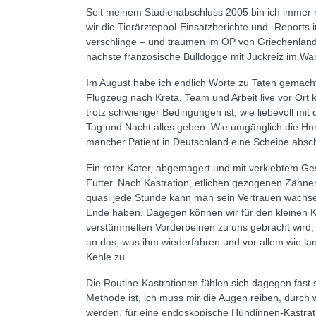
Seit meinem Studienabschluss 2005 bin ich immer m
wir die Tierärztepool-Einsatzberichte und -Reports 
verschlinge – und träumen im OP von Griechenlan
nächste französische Bulldogge mit Juckreiz im War
Im August habe ich endlich Worte zu Taten gemac
Flugzeug nach Kreta, Team und Arbeit live vor Ort k
trotz schwieriger Bedingungen ist, wie liebevoll mi
Tag und Nacht alles geben. Wie umgänglich die Hun
mancher Patient in Deutschland eine Scheibe absch
Ein roter Kater, abgemagert und mit verklebtem Gesi
Futter. Nach Kastration, etlichen gezogenen Zähnen
quasi jede Stunde kann man sein Vertrauen wachse
Ende haben. Dagegen können wir für den kleinen Ka
verstümmelten Vorderbeinen zu uns gebracht wird, 
an das, was ihm wiederfahren und vor allem wie lan
Kehle zu.
Die Routine-Kastrationen fühlen sich dagegen fast s
Methode ist, ich muss mir die Augen reiben, durch
werden, für eine endoskopische Hündinnen-Kastra