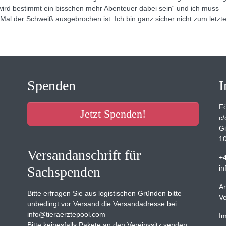
ird bestimmt ein bisschen mehr Abenteuer dabei sein“ und ich muss
al der Schweiß ausgebrochen ist. Ich bin ganz sicher nicht zum letzt
Spenden
I
Fö
Jetzt Spenden!
c/
Gi
10
Versandanschrift für
+
Sachspenden
in
Am
Bitte erfragen Sie aus logistischen Gründen bitte
Ve
unbedingt vor Versand die Versandadresse bei
info@tieraerztepool.com
I
Bitte keinesfalls Pakete an den Vereinssitz senden.