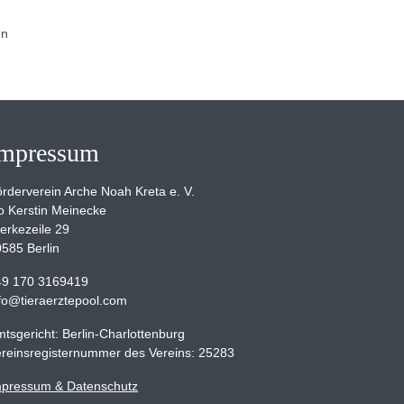
en
mpressum
rderverein Arche Noah Kreta e. V.
o Kerstin Meinecke
erkezeile 29
585 Berlin
49 170 3169419
fo@tieraerztepool.com
tsgericht: Berlin-Charlottenburg
reinsregisternummer des Vereins: 25283
mpressum & Datenschutz