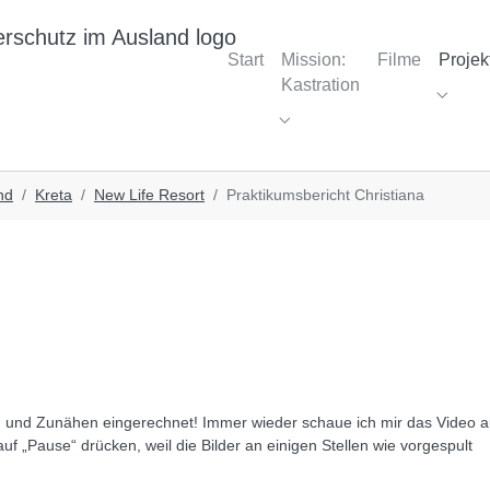
Start
Mission:
Filme
Projek
Kastration
Submen
Submenu for "Mission: Kast
nd
Kreta
New Life Resort
Praktikumsbericht Christiana
n und Zunähen eingerechnet! Immer wieder schaue ich mir das Video a
uf „Pause“ drücken, weil die Bilder an einigen Stellen wie vorgespult